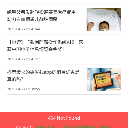
先进材料的物理化学性质进行预测、筛选，
从而加快新材料的合成和生产。过去，材料
绝望父亲发起轻松筹筹集治疗费用，
助力白血病患儿战胜病魔
的设计都是通过理论计算来构建结构和性质
2021-04-27 09:41:44
的关系。不过，由于原子有很多不同的结合
方式，设计一个新的分子结构就如同一个搭
【重磅】“银河麒麟操作系统V10”荣
获中国电子信息博览会金奖！
积木游戏，拼搭过程中无法预知分子的性
质。作为人工智能的一个分支，机器学习算
2021-04-27 09:41:27
法在辅助新材料设计时尤为“得力”，其工
抖音爆火的惠省钱app的消费优惠是
作过程主要包括“描述符”生成、模型构建
真的吗？
和验证、材料预测、实验验证4个步骤。所
2021-04-27 09:38:55
谓“描述符”，就是根据现有数据来描述材
料的某些特殊性质，再通过非线性的形式构
建训练模型，从而预测新材料性质，这个过
404 Not Found
程不再依赖物理知识。
Power by
堡塔 (免费，高效和安全的托管控制面板)