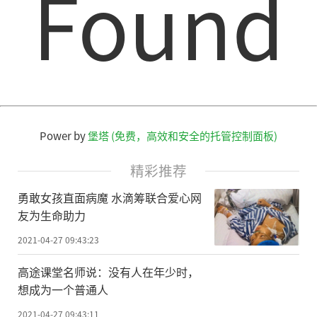
Found
能随外界环境刺激发生体积或形态变化，可
用于构筑可穿戴智能设备。对它研发时，首
先要了解其刺激响应机理，并建立一个合适
的物理模型进行解释;其次要选择合适的材料
作为研究对象，运用化学手段改进其功能单
元的功能与性质，通过反复实验摸索其刺激
Power by
堡塔 (免费，高效和安全的托管控制面板)
响应的条件，并完善结构单元
的
性能;最后是
精彩推荐
生产加工，历经纺丝、染整、编织等不同的
处理流程，不断进行工艺优化与技术改进。
勇敢女孩直面病魔 水滴筹联合爱心网
友为生命助力
由此可见，新材料研发是一种典型的试错性
2021-04-27 09:43:23
研发，经历周期往往较长。
高途课堂名师说：没有人在年少时，
为了缩短研发周期，人工智能可以作为
想成为一个普通人
一个强有力的辅助工具，借助数据共享，对
2021-04-27 09:43:11