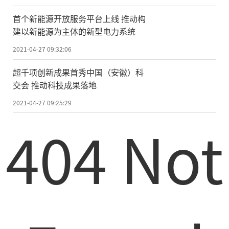
逐渐从狩猎和农牧业中分离出来。第一次工
首个新能源开放服务平台上线 推动构
业革命后，钢铁和复合材料逐渐占据了人们
建以新能源为主体的新型电力系统
的日常生活。第三次工业革命后，半导体、
2021-04-27 09:32:06
高晶硅、高分子材料迅速发展，成为需求量
超千项创新成果首秀中国（安徽）科
巨大的新材料。本世纪以来，随着高端制造
交会 推动科技成果落地
业的进一步完善，新材料围绕功能化、智能
2021-04-27 09:25:29
化、集成化发展路径，与纳米技术、生物技
404 Not
术、信息技术等新兴产业深度融合，成为科
技进步的重要手段。
新材料的研制是基础研究和应用基础研
究相互融合促进的过程，往往需要经历化学
性质改良和物理加工改进，过程颇为不易。
以近年来兴起的智能纤维为例，这种新材料