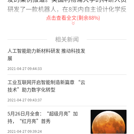
研发了一款机器人，在8天内自主设计化学反
点击查看全文(剩余
88
%)
应路线，完成了688个实验，找到一种高效催
化剂来提高聚合物光催化性能，这项实验若
由人工完成将花费数月时间。不久前，日本
相关新闻
大阪大学一名教授利用1200种光伏电池材料
人工智能助力新材料研发 推动科技发
作为训练数据库，通过机器学习算法研究高
展
分子材料结构和光电感应之间的关系，成功
2021-04-27 09:44:33
在1分钟内筛选出有潜在应用价值的化合物结
工业互联网开启智能制造新篇章 “云
构，传统方法则需5—6年时间。
技术”助力数字化转型
这样的成功应用蕴藏了探索新材料和科
2021-04-27 09:43:37
技进步的无限可能。纵观人类历史，每一次
5月26日月全食：“超级月亮”加
科技革命都与材料的发展息息相关。工业革
持，“红月亮”首秀
命前，石器、青铜器、铁器的发展将手工业
2021-04-27 09:39:24