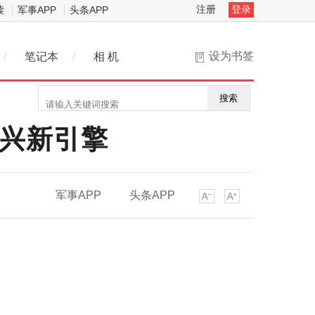
注册
登录
读
军事APP
头条APP
设为书签
/
笔记本
/
相 机
搜索
振兴新引擎
军事APP
头条APP