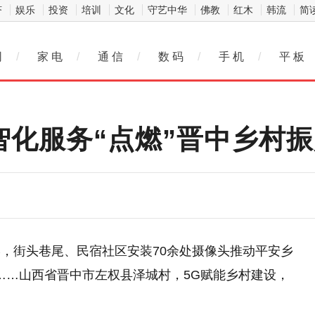
济
娱乐
投资
培训
文化
守艺中华
佛教
红木
韩流
简
网
/
家 电
/
通 信
/
数 码
/
手 机
/
平 板
智化服务“点燃”晋中乡村
，街头巷尾、民宿社区安装70余处摄像头推动平安乡
播……山西省晋中市左权县泽城村，5G赋能乡村建设，