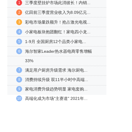
三季度壁挂炉市场此消彼长！内销...
1
亿田前三季度营业收入为8.09亿元...
2
彩电市场量跌额升！抢占激光电视...
3
小家电板块抱团翻红！家电四小龙...
4
1-9月 全国厨房12个品类小家电...
5
海尔智家Leader热水器电商零售增幅
6
33%
满足用户厨房升级需求 海尔厨电...
7
消费持续升级 双11半小时中高端...
8
家电消费升级趋势明显 家电套购...
9
高端化成为市场"主赛道" 2021年...
10