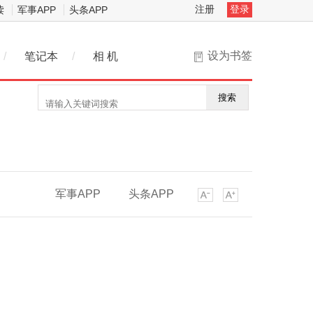
注册
登录
读
军事APP
头条APP
设为书签
/
笔记本
/
相 机
搜索
军事APP
头条APP