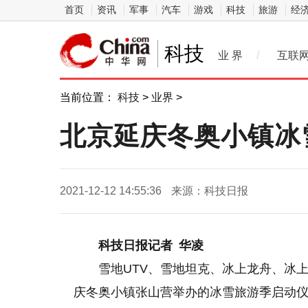
首页
资讯
军事
汽车
游戏
科技
旅游
经
科技
业 界
/
互联
当前位置：
科技
>
业界
>
北京延庆冬奥小镇冰
2021-12-12 14:55:36
来源：科技日报
科技日报记者 华凌
雪地UTV、雪地坦克、冰上龙舟、冰上
庆冬奥小镇张山营举办的冰雪旅游季启动