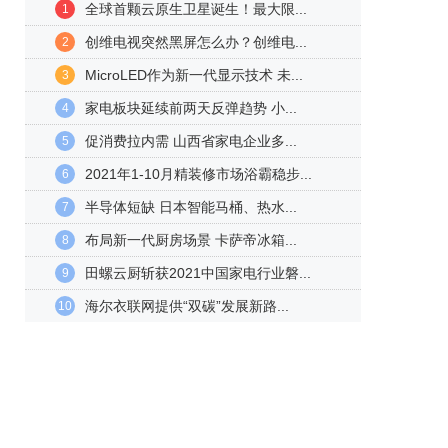
全球首颗云原生卫星诞生！最大限...
1
创维电视突然黑屏怎么办？创维电...
2
MicroLED作为新一代显示技术 未...
3
家电板块延续前两天反弹趋势 小...
4
促消费拉内需 山西省家电企业多...
5
2021年1-10月精装修市场浴霸稳步...
6
半导体短缺 日本智能马桶、热水...
7
布局新一代厨房场景 卡萨帝冰箱...
8
田螺云厨斩获2021中国家电行业磐...
9
海尔衣联网提供“双碳”发展新路...
10