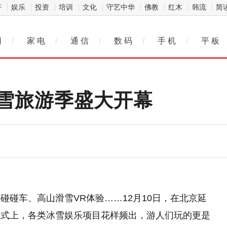
济
娱乐
投资
培训
文化
守艺中华
佛教
红木
韩流
简
网
/
家 电
/
通 信
/
数 码
/
手 机
/
平 板
雪旅游季盛大开幕
碰碰车、高山滑雪VR体验……12月10日，在北京延
仪式上，各类冰雪娱乐项目花样频出，游人们玩的更是