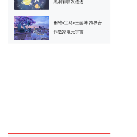
黑洞有喷发遗迹
创维x宝马x王丽坤 跨界合
作造家电元宇宙