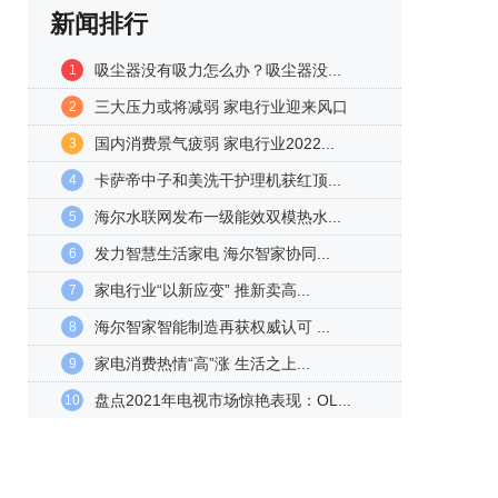
新闻排行
吸尘器没有吸力怎么办？吸尘器没...
1
三大压力或将减弱 家电行业迎来风口
2
国内消费景气疲弱 家电行业2022...
3
卡萨帝中子和美洗干护理机获红顶...
4
海尔水联网发布一级能效双模热水...
5
发力智慧生活家电 海尔智家协同...
6
家电行业“以新应变” 推新卖高...
7
海尔智家智能制造再获权威认可 ...
8
家电消费热情“高”涨 生活之上...
9
盘点2021年电视市场惊艳表现：OL...
10