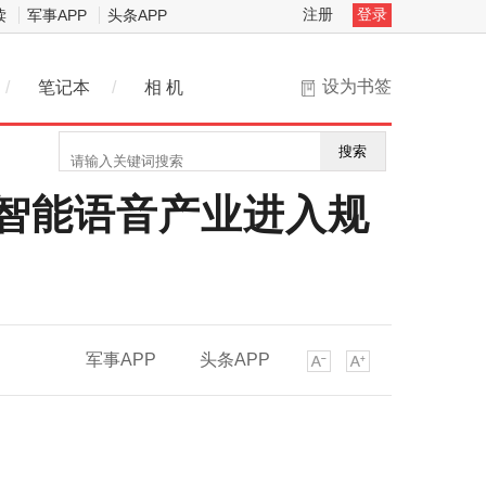
注册
登录
读
军事APP
头条APP
设为书签
/
笔记本
/
相 机
搜索
布 智能语音产业进入规
军事APP
头条APP