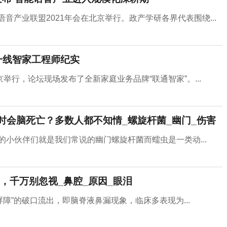
音产业联盟2021年会在北京举行。政产学研各界代表围绕...
一线智家工程师纪实
行，论坛现场发布了全新家庭业务品牌“联通智家”。...
12小时会脑死亡？多数人都不知情_螺旋杆菌_幽门_伤害
的小伙伴们就是我们常说的幽门螺旋杆菌而蠕虫是一类动...
，千万别忽视_鼻腔_原因_眼泪
障”的破口流出，即脑脊液鼻漏现象，临床多表现为...