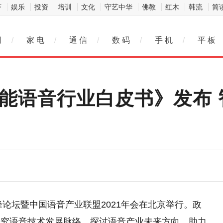
济
娱乐
投资
培训
文化
守艺中华
佛教
红木
韩流
简
网
/
家 电
/
通 信
/
数 码
/
手 机
/
平 板
 中国智能语音行业白皮书》发
峰论坛暨中国语音产业联盟2021年会在北京举行。政
研究语音技术发展脉络，探讨语音产业未来方向，助力