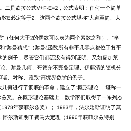
。二是欧拉公式V+F-E=2，公式表明：任何一个简单
棱数E必定等于2。这两个欧拉公式堪称“大道至简、大
想”（任何大于2的偶数可以表为两个素数之和）、“孪
和“黎曼猜想”（黎曼ζ函数所有非平凡零点都位于复平
数学的例子，尽管它们都还没有得到证明。又如庞加莱
群论、黎曼几何、哥德尔不完备定理、伊藤清的随机分
和谐、对称、雅致”高境界数学的例子。
代数几何进行了彻底的革命，建立了“概形理论”，堪称一
菲尔兹奖。在概形理论基础上，数学家们取得了一系列杰
1978年获菲尔兹奖）； 1983年，法尔廷斯证明了莫
年，怀尔斯证明了费马大定理（1996年获菲尔兹特别