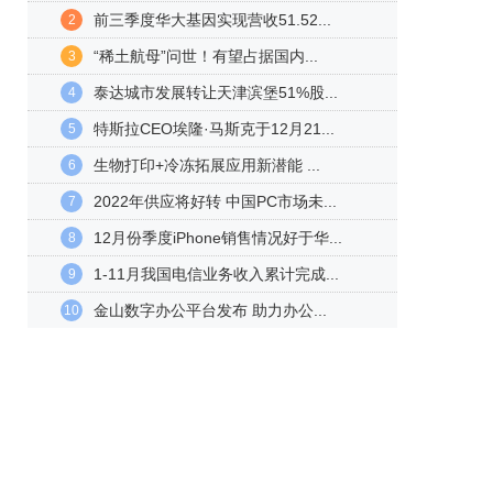
前三季度华大基因实现营收51.52...
2
“稀土航母”问世！有望占据国内...
3
泰达城市发展转让天津滨堡51%股...
4
特斯拉CEO埃隆·马斯克于12月21...
5
生物打印+冷冻拓展应用新潜能 ...
6
2022年供应将好转 中国PC市场未...
7
12月份季度iPhone销售情况好于华...
8
1-11月我国电信业务收入累计完成...
9
金山数字办公平台发布 助力办公...
10