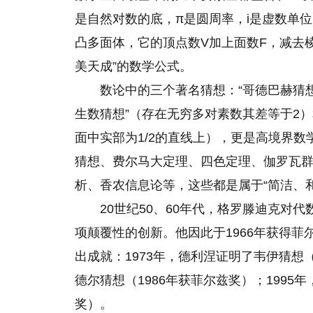
是自然对数的底，π是圆周率，i是虚数单位
凸多面体，它的顶点数V加上面数F，减去
美天成”的数学公式。
数论中的三个著名猜想：“哥德巴赫猜
生数猜想”（存在无穷多对素数其差等于2）
面中实部为1/2的直线上），更是高境界
猜想、费尔马大定理、四色定理、伽罗瓦
析、香农信息论等，这些都是属于“简洁、
20世纪50、60年代，格罗滕迪克对
项颠覆性的创新。他因此于1966年获得
出成就：1973年，德利涅证明了韦伊猜想（
德尔猜想（1986年获菲尔兹奖）；1995
奖）。