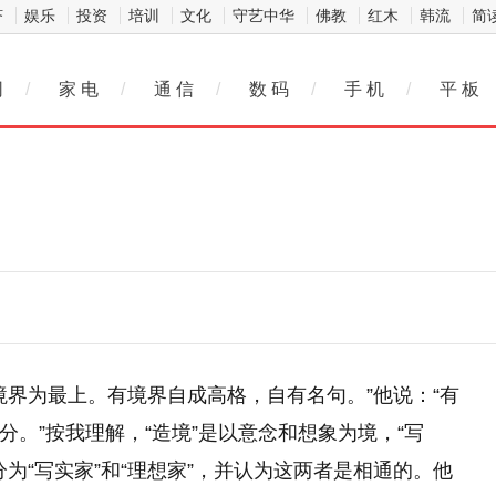
济
娱乐
投资
培训
文化
守艺中华
佛教
红木
韩流
简
网
/
家 电
/
通 信
/
数 码
/
手 机
/
平 板
境界为最上。有境界自成高格，自有名句。”他说：“有
由分。”按我理解，“造境”是以意念和想象为境，“写
为“写实家”和“理想家”，并认为这两者是相通的。他