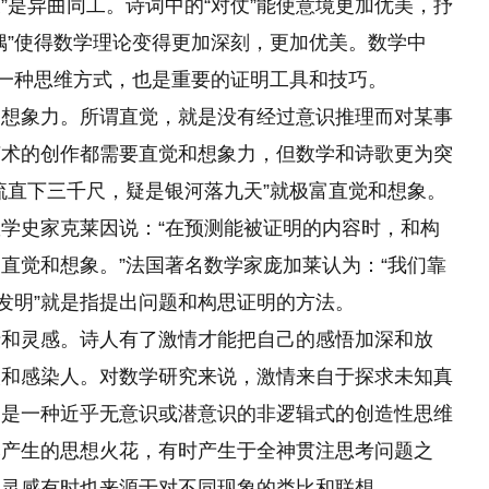
仗”是异曲同工。诗词中的“对仗”能使意境更加优美，抒
偶”使得数学理论变得更加深刻，更加优美。数学中
是一种思维方式，也是重要的证明工具和技巧。
和想象力。所谓直觉，就是没有经过意识推理而对某事
艺术的创作都需要直觉和想象力，但数学和诗歌更为突
流直下三千尺，疑是银河落九天”就极富直觉和想象。
学史家克莱因说：“在预测能被证明的内容时，和构
直觉和想象。”法国著名数学家庞加莱认为：“我们靠
“发明”就是指提出问题和构思证明的方法。
情和灵感。诗人有了激情才能把自己的感悟加深和放
人和感染人。对数学研究来说，激情来自于探求未知真
它是一种近乎无意识或潜意识的非逻辑式的创造性思维
然产生的思想火花，有时产生于全神贯注思考问题之
。灵感有时也来源于对不同现象的类比和联想。