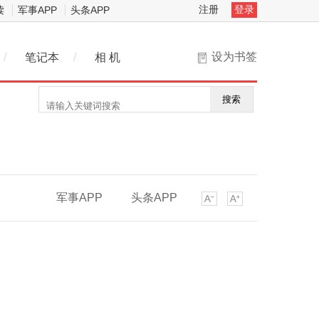
注册
登录
读
军事APP
头条APP
设为书签
/
笔记本
/
相 机
搜索
军事APP
头条APP