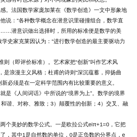
美感。法国数学家庞加莱在《数学创造》一文中形象地
他说：“各种数学概念在潜意识里碰撞组合，数学直
。……潜意识做出选择时，所用的标准便是数学
的
美
数学史家克莱因认为：“进行数学创造的最主要驱动力
准则（即评价标准）。艺术家把“创新”叫作艺术风
”，是浪漫主义风格；杜甫的诗则“深沉蕴蓄，抑扬曲
创新必须是在一定科学范围内有比较重要的意义。
就是《人间词话》中所说的“境界为上”。数学的境界
、和谐、对称、雅致；3）颠覆性的创新；4）交叉、融
个美妙的数学公式。一是欧拉公式eiπ+1=0，它把
了，其中1是自然数的单位，0是正负数的分界点，e