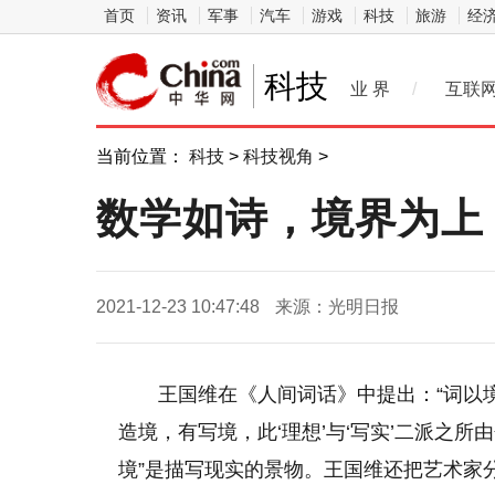
首页
资讯
军事
汽车
游戏
科技
旅游
经
科技
业 界
/
互联
当前位置：
科技
>
科技视角
>
数学如诗，境界为上
2021-12-23 10:47:48
来源：光明日报
王国维在《人间词话》中提出：“词以
造境，有写境，此‘理想’与‘写实’二派之所
境”是描写现实的景物。王国维还把艺术家分