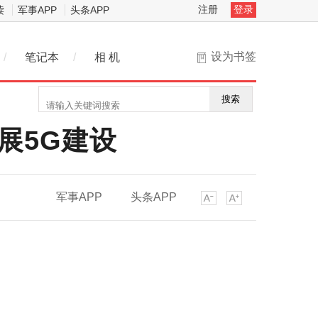
注册
登录
读
军事APP
头条APP
设为书签
/
笔记本
/
相 机
搜索
开展5G建设
军事APP
头条APP