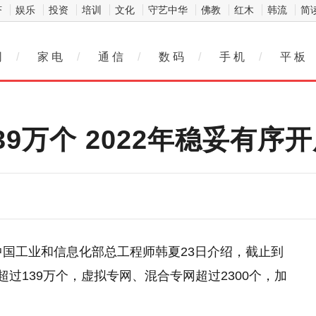
济
娱乐
投资
培训
文化
守艺中华
佛教
红木
韩流
简
网
/
家 电
/
通 信
/
数 码
/
手 机
/
平 板
9万个 2022年稳妥有序
英)中国工业和信息化部总工程师韩夏23日介绍，截止到
站超过139万个，虚拟专网、混合专网超过2300个，加