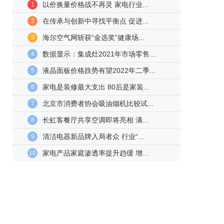
以价换量价格战不再灵 家电行业...
1
在传承与创新中寻找平衡点 促进...
2
海尔空气网斩获“金选奖”健康场...
3
数据显示：集成灶2021年市场零售...
4
液晶面板价格跌势有望2022年二季...
5
家电是装修最大支出 80后是家装...
6
北京市消费者协会吸油烟机比较试...
7
长虹客餐厅共享空调即将亮相 满...
8
清洁电器新品牌入局者众 行业“...
9
家电产品家庭渗透率提升趋缓 增...
10