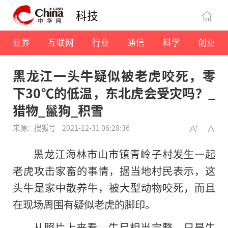
科技
业界
互联网
行业
通信
科学
创业
黑龙江一头牛疑似被老虎咬死，零
下30℃的低温，东北虎会受灾吗？_
猎物_鬣狗_积雪
来源：搜狐号
2021-12-31 06:28:36
黑龙江海林市山市镇青岭子村发生一起
老虎攻击家畜的事情，据当地村民表示，这
头牛是家中散养牛，被大型动物咬死，而且
在现场周围有疑似老虎的脚印。
从照片上来看，牛尸相当完整，只是牛