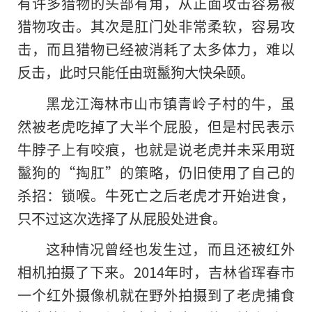
有许多猎物的头部有角，从正面攻击容易被
猎物攻击。其次是肛门处非常柔软，容易攻
击，而且猎物已经被消耗了太多体力，难以
反击，此时只能任由斑鬣狗大快朵颐。
黑龙江海林市山市镇青岭子村的牛，虽
然被老虎吃掉了大半个屁股，但是村民表示
牛脖子上有咬痕，也就是说老虎并未采用斑
鬣狗的“掏肛”的策略，仍旧使用了自己
的
杀招：锁喉。牛死亡之后老虎才开始进食，
只不过这次选择了从屁股处进食。
这种情况曾经也发生过，而且还被红外
相机拍摄了下来。2014年时，吉林省珲春市
一个红外摄像机就在野外拍摄到了老虎捕食