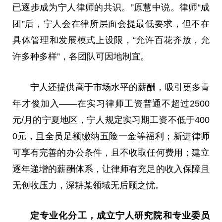
已逐步成为宁人律师的共识。”原慧中说。律师“成
团”后，宁人会在律所层面会提最低要求，但不在
具体管理和发展模式上设限，“允许百花齐放，允
许多种多样”，各团队可因地制宜。
宁人还提供高于市场水
平
的薪酬，吸引更多青
年才俊加入——在实
习
律师工资普通不超过2500
元/月的宁夏地区，宁人规定实
习
期工资不低于400
0元，且全员足额缴纳五险一金等福利；新进律师
可享有完善的办公条件，且不收取任何费用；建立
逐年递增的薪酬体系，让律师有充足的收入保障且
无创收压力，深耕某领域无后顾之忧。
定专业化分工，成立宁人研究院和专业
委员