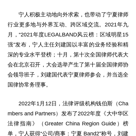
宁人积极主动地向外求索，也带动了宁夏律师
行业更多地与外界互动、跨区域交流。2021年九
月，“2021年度LEGALBAND风云榜：区域明星15
强”发布，宁人
主任
刘
建国
以丰富的业务经验和精
深的专业水
平
登榜；十月，第十次全国律师代表大
会在北京召开，大会选举产生了第十届全国律师
协
会
领导
班子，刘
建国
代表宁夏律师参会，并当选全
国律协常务理事。
2022年1月12日，
法律
评级机构钱伯斯（Cha
mbers and Partners）发布了2022年度《大中华区
法律
指南》（Greater China Region Guide）榜
单，宁人获得“公司/商事：宁夏 Band2”称号，刘
建