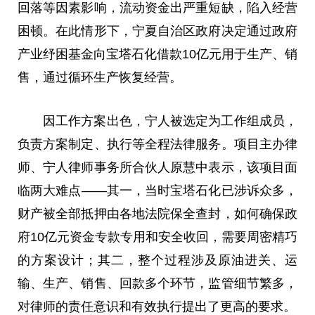
回落等因素影响，流动资金出严重短缺，陷入经营
困顿。在此情形下，宁夏自治区
政府
决定通过
政府
产业纾困
基金
向宝塔石化借款10亿元用于生产、销
售，通过循环生产恢复经营。
因工作方案出色，宁人被选定为工作组成员，
负责方案制定、执行等全程
法律
服务。项目主办律
师、宁人律师事务所合伙人原慧中表示，该项目面
临两大难点——其一，当时宝塔石化已涉诉众多，
财产被全部抵押由各地
法院
保全查封，如何确保
政
府
10亿元资金专款专用和安全收回，需要周密精巧
的方案设计；其二，整个过程涉及原油进关、运
输、生产、销售、回款多个环节，监管细节繁多，
对律师的责任意识和有效执行提出了更高的要求。