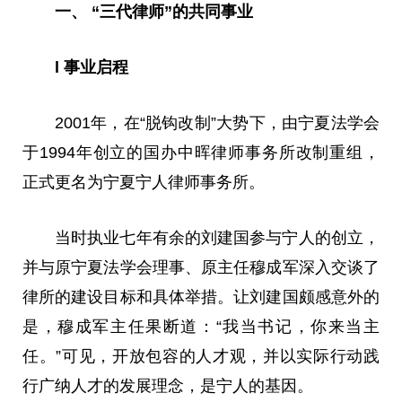
一、 “三代律师”的共同事业
l 事业启程
2001年，在“脱钩改制”大势下，由宁夏法学会
于1994年创立的国办中晖律师事务所改制重组，
正式更名为宁夏宁人律师事务所。
当时执业七年有余的刘
建国
参与宁人的创立，
并与原宁夏法学会理事、原
主任
穆成军深入交谈了
律所的建设目标和具体举措。让刘
建国
颇感意外的
是，穆成军
主任
果断道：“我当
书记
，你来当
主
任
。”可见，开放包容的人才观，并以实际行动践
行广纳人才的发展理念，是宁人的基因。