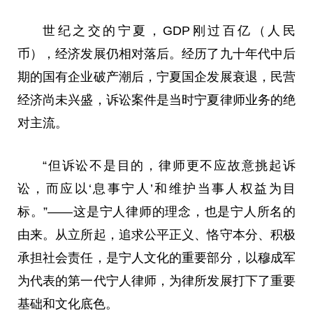
世纪之交的宁夏，GDP刚过百亿（人民
币
），经济发展仍相对落后。经历了九十年代中后
期的国有企业破产潮后，宁夏国企发展衰退，民营
经济尚未兴盛，
诉讼
案件是当时宁夏律师业务的绝
对主流。
“但
诉讼
不是目的，律师更不应故意挑起
诉
讼
，而应以‘息事宁人’和维护当事人权益为目
标。”——这是宁人律师的理念，也是宁人所名的
由来。从立所起，追求公
平
正义、恪守本分、积极
承担社会责任，是宁人文化的重要部分，以穆成军
为代表的第一代宁人律师，为律所发展打下了重要
基础和文化底色。