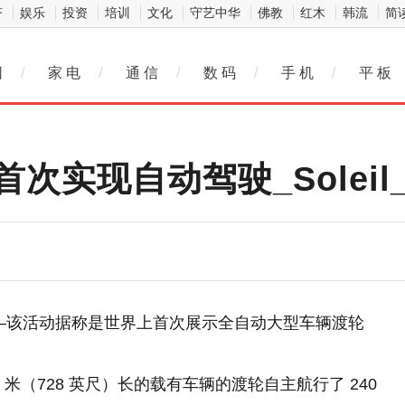
济
娱乐
投资
培训
文化
守艺中华
佛教
红木
韩流
简
网
/
家 电
/
通 信
/
数 码
/
手 机
/
平 板
实现自动驾驶_Soleil_系
il 渡轮——该活动据称是世界上首次展示全自动大型车辆渡轮
 米（728 英尺）长的载有车辆的渡轮自主航行了 240