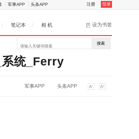
注册
登录
读
军事APP
头条APP
设为书签
/
笔记本
/
相 机
搜索
统_Ferry
军事APP
头条APP