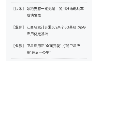
【
快讯
】
领跑姿态一览无遗，警用雅迪电动车
成功发放
【
业界
】
江西省累计开通6万余个5G基站 为5G
应用奠定基础
【
业界
】
卫星应用正“全面开花” 打通卫星应
用“最后一公里”