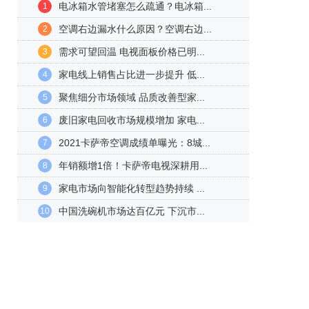
电冰箱水管堵塞怎么疏通？电冰箱...
1
空调右边漏水什么原因？空调右边...
2
需求可望回温 电视面板价格已明...
3
家电线上销售占比进一步提升 低...
4
聚焦细分市场领域 品质改善型家...
5
废旧家电回收市场规模增加 家电...
6
2021卡萨帝空调成绩单曝光：8城...
7
年销额增1倍！卡萨帝电视深耕用...
8
家电市场向智能化转型趋势持续 ...
9
中国洗碗机市场达百亿元 下沉市...
10