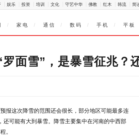
济
娱乐
投资
培训
文化
守艺中华
佛教
红木
韩流
简
网
/
家 电
/
通 信
/
数 码
/
手 机
/
平 板
“罗面雪”，是暴雪征兆？
据预报这次降雪的范围还会很长，部分地区可能最多连
，还可能有大到暴雪。降雪主要集中在河南的中西部
过程。