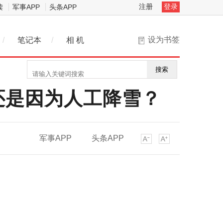
注册
登录
读
军事APP
头条APP
设为书签
/
笔记本
/
相 机
搜索
还是因为人工降雪？
军事APP
头条APP