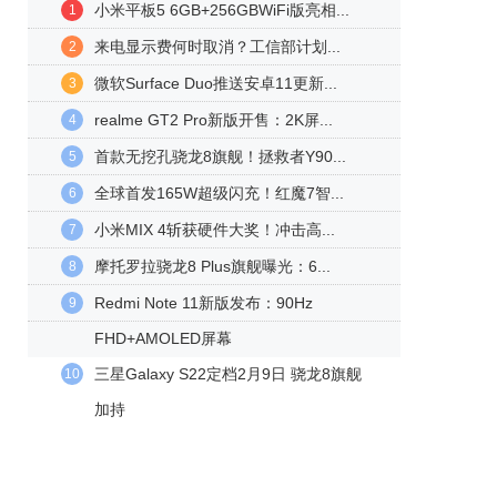
小米平板5 6GB+256GBWiFi版亮相...
1
来电显示费何时取消？工信部计划...
2
微软Surface Duo推送安卓11更新...
3
realme GT2 Pro新版开售：2K屏...
4
首款无挖孔骁龙8旗舰！拯救者Y90...
5
全球首发165W超级闪充！红魔7智...
6
小米MIX 4斩获硬件大奖！冲击高...
7
摩托罗拉骁龙8 Plus旗舰曝光：6...
8
Redmi Note 11新版发布：90Hz
9
FHD+AMOLED屏幕
三星Galaxy S22定档2月9日 骁龙8旗舰
10
加持