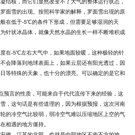
了凝结核，而它们显然改变不了大气的整体运行状态，
致罗面雪
的
出现。按照科学家的解释，罗面雪出现的原
般在低于-5℃的条件下形成，但需要足够湿润的天
成为针状冰晶体，就像天然水晶的生长一样不断堆积成
度在-5℃左右大气中，如果地面较暖，这种极轻的针
并不会降落到地球表面上，如果云层还有阳光透过，因
幻日等特殊的天象，也十分的漂亮。可以确定的是它和
有点预言的性质，可能来自于代代流传下来的经验，这
降雪，这句话是有些道理的，因为根据预报，这次河南
两轮的冷空气比较弱，弱冷空气难以压缩地区上空的气
就在相遇的地方僵持。
到安徽、江苏的北部，也就是中部地区不南不北的地