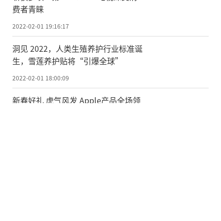
费者青睐
2022-02-01 19:16:17
洞见 2022，人类生殖养护行业标准诞
生，雪莲养护贴将“引爆全球”
2022-02-01 18:00:09
新春好礼 虎气风发 Apple产品全场领
券满3880减400
2022-02-01 11:32:57
还没来得及给父母买手机别着急 京东
手机服务在线春节也送货
2022-02-01 11:32:42
春节拜年不能空着手 京东电脑数
码“春节也送货”心意即刻到家