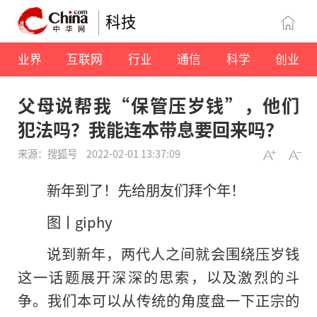
科技
业界
互联网
行业
通信
科学
创业
父母说帮我“保管压岁钱”，他们
犯法吗？我能连本带息要回来吗？
来源：搜狐号
2022-02-01 13:37:09
新年到了！先给朋友们拜个年！
图丨giphy
说到新年，两代人之间就会围绕压岁钱
这一话题展开深深的思索，以及激烈的斗
争。我们本可以从传统的角度盘一下正宗的