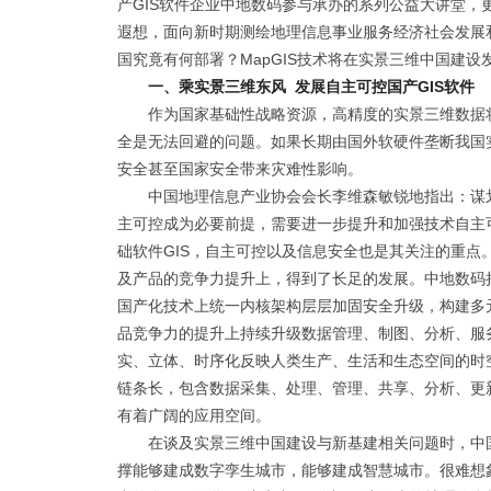
产GIS软件企业中地数码参与承办的系列公益大讲堂，
遐想，面向新时期测绘地理信息事业服务经济社会发展
国究竟有何部署？MapGIS技术将在实景三维中国建设
一、乘实景三维东风 发展自主可控国产GIS软件
作为国家基础性战略资源，高精度的实景三维数据
全是无法回避的问题。如果长期由国外软硬件垄断我国
安全甚至国家安全带来灾难性影响。
中国地理信息产业协会会长李维森敏锐地指出：谋
主可控成为必要前提，需要进一步提升和加强技术自主
础软件GIS，自主可控以及信息安全也是其关注的重点
及产品的竞争力提升上，得到了长足的发展。中地数码持
国产化技术上统一内核架构层层加固安全升级，构建多
品竞争力的提升上持续升级数据管理、制图、分析、服
实、立体、时序化反映人类生产、生活和生态空间的时
链条长，包含数据采集、处理、管理、共享、分析、更
有着广阔的应用空间。
在谈及实景三维中国建设与新基建相关问题时，中
撑能够建成数字孪生城市，能够建成智慧城市。很难想