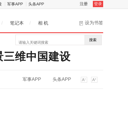
注册
登录
读
军事APP
头条APP
设为书签
/
笔记本
/
相 机
搜索
景三维中国建设
军事APP
头条APP