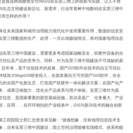
更是接连两期聚焦全空间GIS在实景三维上的创新与实践，让人不禁
和生态文明建设新定位、新需求，行业常青树中地数码在实景三维中
发挥怎样的作用？
将在未来国家和城市治理能力现代化中发挥重要作用，数据的信息安
实景三维数据的生产、处理，一旦出现极端情况，将对国家地理信息
划实景三维中国建设，需要更多考虑国家战略安全，软硬件设备的自
可控以及产品的竞争力。同样，作为实景三维中国建设不可或缺的基
。近年来，基于信创技术的发展，国产GIS软件在技术的自主可控以
续加大MapGIS研发投入，全面发展自主可控国产GIS软件，在全
元的全国产化新生态，打造国产软硬件一体化解决方案；在国产化产
务、成果迁移能力，优化全产品体系与用户体验。实景三维作为真
空信息，是国家重要的新型基础设施，其涉及面广、任务量大、产业
新、应用……在环环相扣的产业链条中，GIS与新兴技术的融合创新
国工程院院士郭仁忠曾发表见解：“很难想象，没有地理信息技术支
象，没有实景三维中国建设，国土空间治理能够实现模式、体系和能