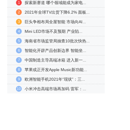
探索新赛道 哪个领域能成为家电...
1
2021年全球TV出货下降6.2% 面板...
2
巨头争相布局全屋智能 市场向AI...
3
Mini LED市场不及预期 产业陷...
4
海南省市场监管局抽查10批次快热...
5
智能化开辟产品创新边界 智能坐...
6
中国制造主导高端冰箱 进入新一...
7
苹果或正开发Apple Music新功能...
8
欧洲智能手机2021年“现状”：三...
9
小米冲击高端市场再加码 雷军：...
10