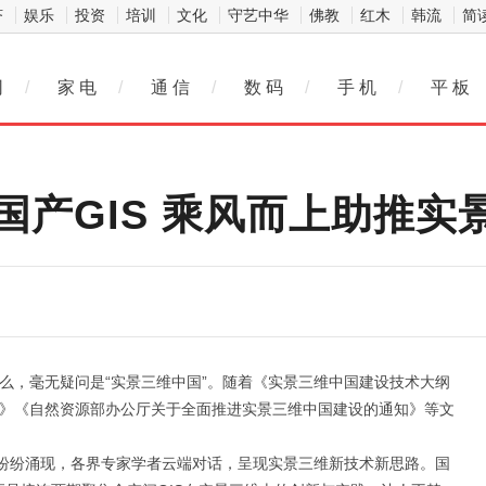
济
娱乐
投资
培训
文化
守艺中华
佛教
红木
韩流
简
网
/
家 电
/
通 信
/
数 码
/
手 机
/
平 板
国产GIS 乘风而上助推实
什么，毫无疑问是“实景三维中国”。随着《实景三维中国建设技术大纲
件》《自然资源部办公厅关于全面推进实景三维中国建设的通知》等文
纷纷涌现，各界专家学者云端对话，呈现实景三维新技术新思路。国