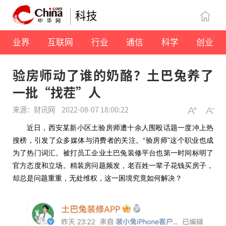
科技
业界
互联网
行业
通信
科学
创业
验房师动了谁的奶酪？土巴兔养了
一批“找茬”人
来源：财讯网
2022-08-07 18:00:22
近日，西安某新小区土验房师遭十余人围殴话题一度冲上热
搜榜，引发了众多媒体与消费者的关注。“验房师”这个职业也成
为了热门词汇。被打员工企业土巴兔装修平台也第一时间标明了
官方态度和立场。精装房问题频发，老百姓一辈子花钱买房子，
却总是问题重重，无处维权，这一困境究竟如何解决？