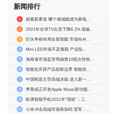
新闻排行
探索新赛道 哪个领域能成为家电...
1
2021年全球TV出货下降6.2% 面板...
2
巨头争相布局全屋智能 市场向AI...
3
Mini LED市场不及预期 产业陷...
4
海南省市场监管局抽查10批次快热...
5
智能化开辟产品创新边界 智能坐...
6
中国制造主导高端冰箱 进入新一...
7
苹果或正开发Apple Music新功能...
8
欧洲智能手机2021年“现状”：三...
9
小米冲击高端市场再加码 雷军：...
10