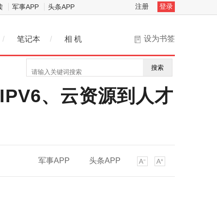
注册
登录
读
军事APP
头条APP
设为书签
/
笔记本
/
相 机
搜索
PV6、云资源到人才
军事APP
头条APP