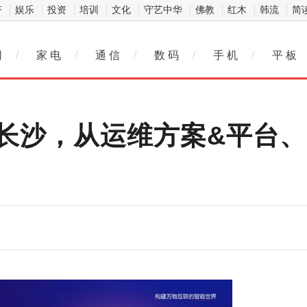
济
娱乐
投资
培训
文化
守艺中华
佛教
红木
韩流
简
网
/
家 电
/
通 信
/
数 码
/
手 机
/
平 板
长沙，从运维方案&平台、I