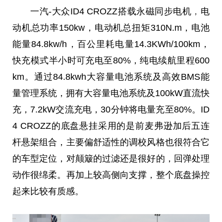
一汽-大众ID4 CROZZ搭载永磁同步电机
，
电
动机
总
功率150kw，电动机
总
扭矩310N.m，电池
能量84.8kw/h，百公里耗电量14.3KWh/100km，
快充模式半小时可充电至80%，纯电续航里程600
km。通过84.8kwh大容量电池系统及高效BMS能
量管理系统，拥有大容量电池系统及100kW直流快
充，7.2kW交流充电，30分钟将电量充至80%。ID
4 CROZZ的底盘悬挂采用的是前麦弗逊加后五连
杆悬架组合，主要偏舒适性的调校风格也很符合它
的车型定位，对颠簸的过滤还是很好的，回弹处理
动作很绵柔。再加上较高侧向支撑，整个底盘操控
起来比较有质感。