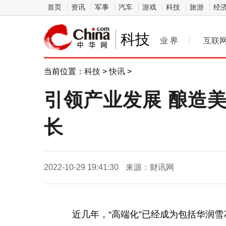
首页
资讯
军事
汽车
游戏
科技
旅游
经
科技
业 界
/
互联
当前位置：
科技
>
快讯
>
引领产业发展 酿造
长
2022-10-29 19:41:30
来源：财讯网
近
几年，“高端化”已经成为包括华润