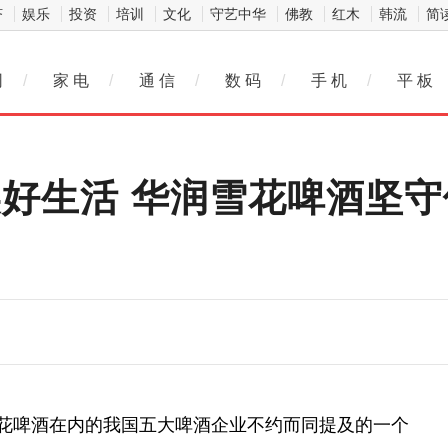
济
娱乐
投资
培训
文化
守艺中华
佛教
红木
韩流
简
网
/
家 电
/
通 信
/
数 码
/
手 机
/
平 板
美好生活 华润雪花啤酒坚
雪花啤酒在内的我国五大啤酒企业不约而同提及的一个