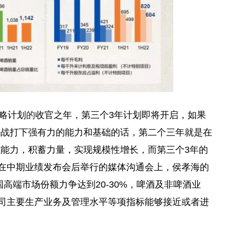
战略计划
的
收官之年，第三个3年计划即将开启，如果
决战打下强有力的能力和基础的话，第二个三年就是在
强能力，积蓄力量，实现规模
性
增长，而第三个3年的
，在中期业绩发布会后举行的媒体沟通会上，侯孝海的
国
高端市场份额力争达到20-30%，啤酒及非啤酒业
公司主要生产业务及管理水
平
等项指标能够接
近
或者进