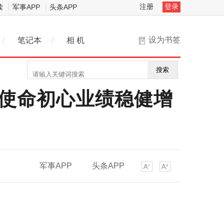
注册
登录
读
军事APP
头条APP
设为书签
/
笔记本
/
相 机
搜索
守使命初心业绩稳健增
军事APP
头条APP