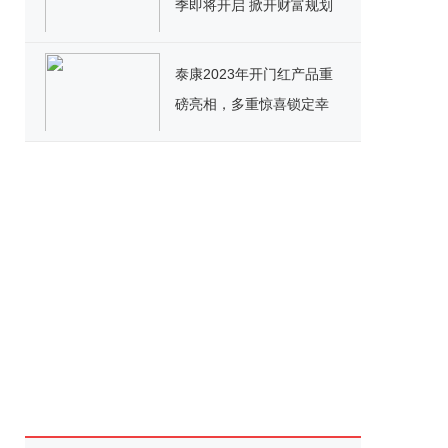
季即将开启 掀开财富规划
新热潮
泰康2023年开门红产品重
磅亮相，多重惊喜锁定幸
福未来