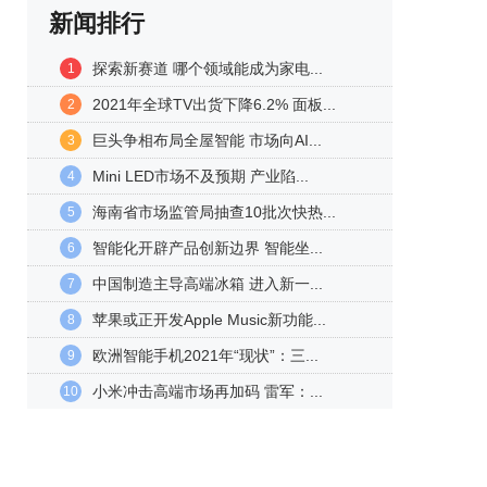
新闻排行
探索新赛道 哪个领域能成为家电...
1
2021年全球TV出货下降6.2% 面板...
2
巨头争相布局全屋智能 市场向AI...
3
Mini LED市场不及预期 产业陷...
4
海南省市场监管局抽查10批次快热...
5
智能化开辟产品创新边界 智能坐...
6
中国制造主导高端冰箱 进入新一...
7
苹果或正开发Apple Music新功能...
8
欧洲智能手机2021年“现状”：三...
9
小米冲击高端市场再加码 雷军：...
10