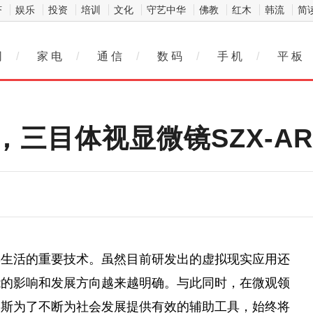
济
娱乐
投资
培训
文化
守艺中华
佛教
红木
韩流
简
网
/
家 电
/
通 信
/
数 码
/
手 机
/
平 板
三目体视显微镜SZX-AR
类生活的重要技术。虽然目前研发出的虚拟现实应用还
能的影响和发展方向越来越明确。与此同时，在
微
观领
巴斯为了不断为社会发展提供有效的辅助工具，始终将