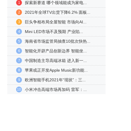
探索新赛道 哪个领域能成为家电...
1
2021年全球TV出货下降6.2% 面板...
2
巨头争相布局全屋智能 市场向AI...
3
Mini LED市场不及预期 产业陷...
4
海南省市场监管局抽查10批次快热...
5
智能化开辟产品创新边界 智能坐...
6
中国制造主导高端冰箱 进入新一...
7
苹果或正开发Apple Music新功能...
8
欧洲智能手机2021年“现状”：三...
9
小米冲击高端市场再加码 雷军：...
10