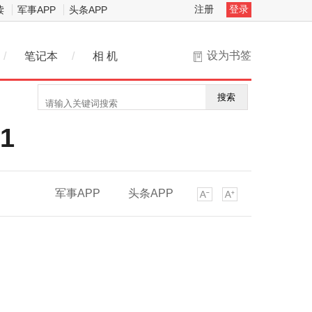
注册
登录
读
军事APP
头条APP
设为书签
/
笔记本
/
相 机
搜索
1
军事APP
头条APP