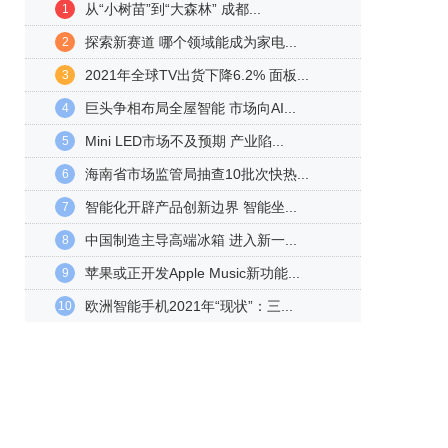
从“小树苗”到“大森林” 成都...
1
探索新赛道 哪个领域能成为家电...
2
2021年全球TV出货下降6.2% 面板...
3
巨头争相布局全屋智能 市场向AI...
4
Mini LED市场不及预期 产业陷...
5
海南省市场监管局抽查10批次快热...
6
智能化开辟产品创新边界 智能坐...
7
中国制造主导高端冰箱 进入新一...
8
苹果或正开发Apple Music新功能...
9
欧洲智能手机2021年“现状”：三...
10