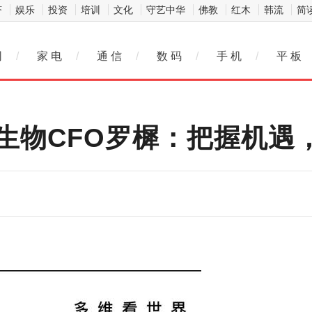
济
娱乐
投资
培训
文化
守艺中华
佛教
红木
韩流
简
网
/
家 电
/
通 信
/
数 码
/
手 机
/
平 板
生物CFO罗樨：把握机遇