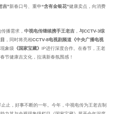
老吉”
新春口号、重申
“含有金银花”
健康卖点，向消费
的传播需求，
中视电传继续携手王老吉
，
与CCTV-3综
栏目
，同时将亮相
CCTV-8电视剧频道《
中央
广播电视
视
现象级
《
国家
宝藏》
IP进行深度合作。在春节，王老
耕春节健康吉文化，拉满新春氛围感！
吉祥止止，好事不断的一年。今年，中视电传为王老吉制
，助力其与
央视
现象级栏目《
国家
宝藏》展开全年深度