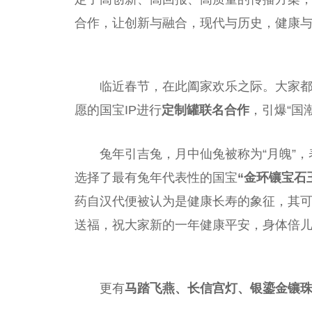
合作，让创新与融合，现代与历史，健康
临
近
春节，在此阖家欢乐之际。大家
愿的国宝IP进行
定制罐联名合作
，引爆“国
兔年引吉兔，月中仙兔被称为“月魄”
选择了最有兔年代表
性
的国宝
“金环镶宝石
药自汉代便被认为是健康长寿的象征，其
送福，祝大家新的一年健康
平
安，身体倍
更有
马踏飞燕、长信宫灯、银鎏金镶