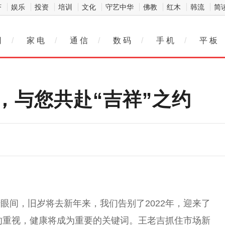
济
娱乐
投资
培训
文化
守艺中华
佛教
红木
韩流
简
网
/
家 电
/
通 信
/
数 码
/
手 机
/
平 板
，与您共赴“吉祥”之约
眼间，旧岁将去新年来，我们告别了2022年，迎来了
的重视，健康将成为
重要
的关键词。王老吉抓住市场新