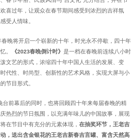
、春节年俗、民族风情与“吉文化”充分结合，并在节
起欢喜过年，让观众在春节期间感受到浓烈的吉祥氛
中感受人情味。
3年春晚将开启一个崭新的十年，时光永不停歇，四十年
回忆。
《2023春晚倒计时》
是一档在春晚前连续八小时
活泼文艺的形式，浓缩四十年
中国
人生活的发展、变
造时代
性
、时尚型、创新
性
的艺术风格，实现大屏与小
生的节目形式。
晚
台
前幕后的同时，也将回顾四十年来每届春晚的精
喜庆热烈的节日氛围，以充满年味儿的
中国
故事，展现
仅将在节目中有充分的元素体现，
在抽奖环节，王老吉
活动，送出
含金银花的王老吉新春吉言罐、富含天然高