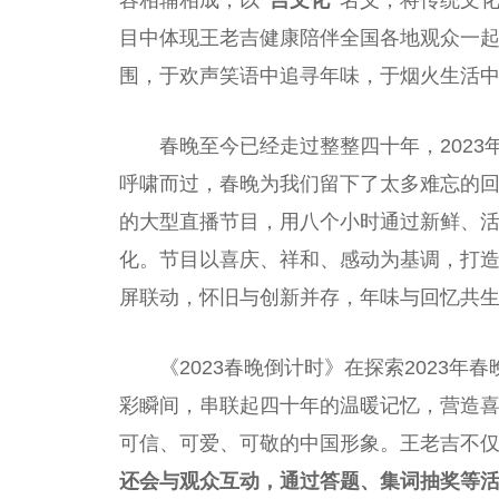
容相辅相成，以
“吉文化”
名义，将传统文化
目中体现王老吉健康陪伴全国各地观众一
围，于欢声笑语中追寻年味，于
烟
火生活
春晚至今已经走过整整四十年，202
呼啸而过，春晚为我们留下了太多难忘的
的大型直播节目，用八个小时通过新鲜、
化。节目以喜庆、祥和、感动为基调，打
屏联动，怀旧与创新并存，年味与回忆共
《2023春晚倒计时》在探索2023年春
彩瞬间，串联起四十年的温暖记忆，营造
可信、可爱、可敬的
中国
形象。王老吉不
还会与观众互动，通过答题、集词抽奖等