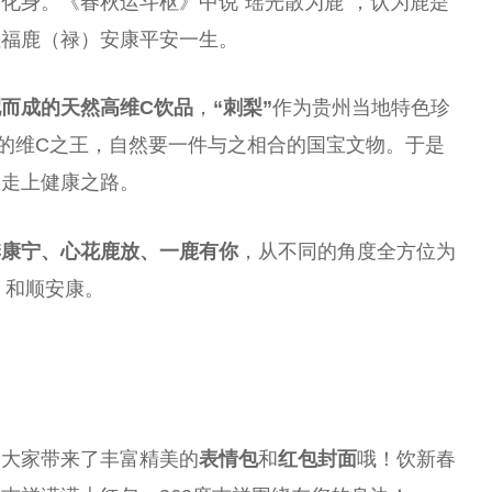
化身。《春秋运斗枢》中说“瑶光散为鹿”，认为鹿是
征福鹿（禄）安康
平
安一生。
配而成的天然
高维C
饮品
，
“刺梨”
作为贵州当地特色珍
的维C之王，自然要一件与之相合的国宝文物。于是
您走上健康之路。
季康宁、心花鹿放、一鹿有你
，从不同的角度全方位为
，和顺安康。
为大家带来了丰富精美的
表情包
和
红包封面
哦！饮新春