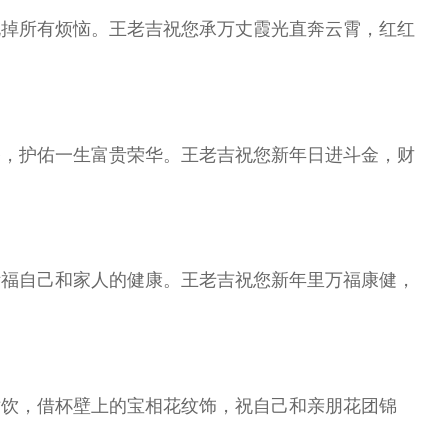
甩掉所有烦恼。王老吉祝您承万丈霞光直奔云霄，红红
路，护佑一生富贵荣华。王老吉祝您新年日进斗金，财
祈福自己和家人的健康。王老吉祝您新年里万福康健，
对饮，借杯壁上的宝相花纹饰，祝自己和亲朋花团锦