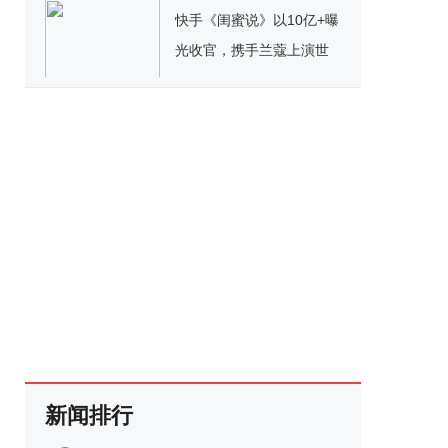
举办
快手《闺蜜说》以10亿+曝
光收官，携手兰蔻上演世
界杯“她营销”
新闻排行