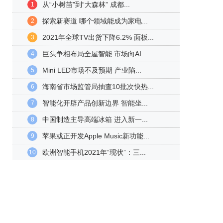
从“小树苗”到“大森林” 成都...
1
探索新赛道 哪个领域能成为家电...
2
2021年全球TV出货下降6.2% 面板...
3
巨头争相布局全屋智能 市场向AI...
4
Mini LED市场不及预期 产业陷...
5
海南省市场监管局抽查10批次快热...
6
智能化开辟产品创新边界 智能坐...
7
中国制造主导高端冰箱 进入新一...
8
苹果或正开发Apple Music新功能...
9
欧洲智能手机2021年“现状”：三...
10