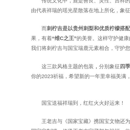
传统文化中，鹿是善良、灵
性
、吉祥的
由代表祥瑞的瑶光星散落在地上所化，象
而
刺柠吉是以贵州刺梨和优质柠檬搭
果，有着
“维C之王”
的美誉。这样守护健康
我们将刺柠吉与国宝瑞鹿元素相合，守护
这三款风格主题的包装
，
分别象征
四
你的2023祈福，希望新的一年里幸福美满
国宝送福祥瑞到，红红火火好运来！
王老吉与《
国家
宝藏》携国宝文物还