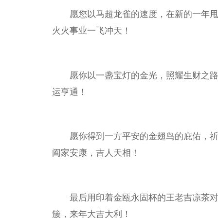
愿您以马超龙雀的速度，在新的一年
火火事业一飞冲天！
愿你以一盏宝灯的金光，照耀生财之
运亨通！
愿你得到一方
平
安的金翅鸟的庇佑，
阖家安康，吉人天相！
最后用印着金瓯永固杯的王老吉凉茶
簇，来年大吉大利！