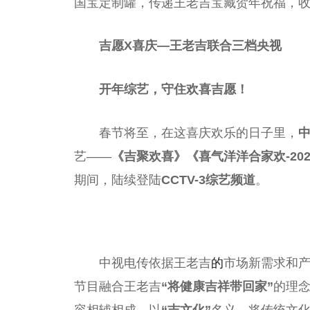
国宝定制罐，传递王老吉宝藏贺年祝福，收
吉愿X喜庆
—王老吉联合三档
央视
开年综艺，守住欢喜吉愿！
春节将至，在这喜庆欢乐的日子里，
艺——
《吉聚欢喜》《喜气洋洋合家欢-20
期间，陆续登陆
CCTV-3综艺频道
。
中视电传依据王老吉
的
市场新需求和
节目融合王老吉
“将健康吉祥带回家”
的理