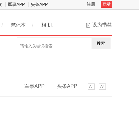
注册
登录
读
军事APP
头条APP
设为书签
/
笔记本
/
相 机
搜索
军事APP
头条APP