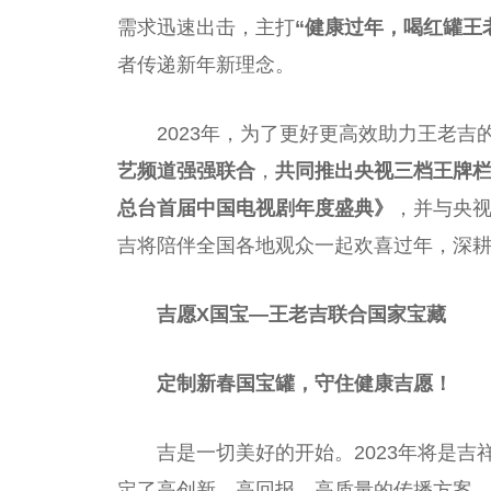
需求迅速出击，主打
“健康过年，喝红罐王
者传递新年新理念。
2023年，为了更好更高效助力王老吉
艺频道强强联合
，
共同推出
央视
三档王牌
总
台
首届
中国
电视剧年度盛典》
，并与
央
吉将陪伴全国各地观众一起欢喜过年，深
吉愿X国宝
—王老吉
联合国
家宝藏
定制新春国宝罐，守住健康吉愿！
吉是一切美好的开始。2023年将是
定了高创新、高回报、高质量的传播方案