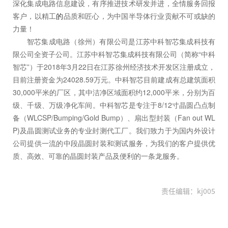
深化集成电路信息建设，有序推进技术研发并进，全情服务回报
客户，以精工
的
品质和匠心，为中国半导体行业贡献不可或缺的
力量！
智芯集成电路（徐州）有限公司是江苏中科智芯集成科技有
限公司全资子公司。江苏中科智芯集成科技有限公司（简称“中科
智芯”）于2018年3月22日在江苏徐州经济技术开发区注册成立，
目前注册资金为24028.59万元。中科智芯目前建成有总建筑面积
30,000平米的厂区，其中洁净区域面积约12,000平米，分别为百
级、千级、万级净化车间。中科智芯是专注于8/12寸晶圆凸点制
备（WLCSP/Bumping/Gold Bump）、扇出型封装（Fan out WL
P)及晶圆测试业务的专业封测代工厂。我们致力于为国内外设计
公司提供一流的中段晶圆封装和测试服务，为我们的客户提供优
质、高效、可靠的晶圆封装产品及便利的一条龙服务。
责任编辑：kj005