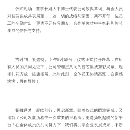
仪式现场，董事长姚大平博士代表公司致揭幕词。与会人员
对智芯集成共表展望……这一切的成绩与荣誉，离不开每一位员
工的辛勤付出，更离不开各界朋友、合作单位对中科智芯和智芯
集成的信任与支持。
吉时到，礼炮鸣。上午9时58分，仪式正式拉开序幕，在所
有人员的共同见证下，公司管理层共同为智芯集成剪彩揭幕。现
场礼花齐放，旌旗招展。此时此刻，全体员工热情高涨，自豪感
满满，再创辉煌！
扬帆逐梦，赓续前行，再启新章。随着仪式的圆满完成，又
造就了公司发展历程中一次重要的里程碑，更是扬帆起航的新平
台！在全体成员的共同努力下，我们将共享企业发展成果，不断