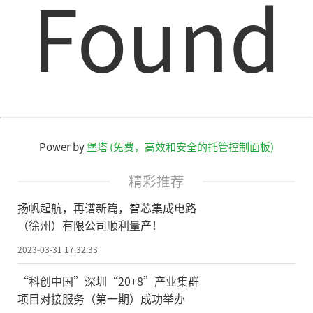
Found
Power by
堡塔 (免费，高效和安全的托管控制面板)
精彩推荐
扬帆起航，再谱新篇，智芯集成电路
（徐州）有限公司顺利量产！
2023-03-31 17:32:33
“科创中国”深圳“20+8”产业集群
项目对接服务（第一期）成功举办