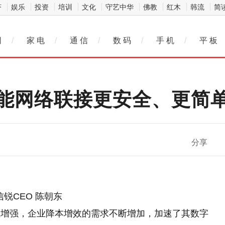
济
娱乐
投资
培训
文化
守艺中华
佛教
红木
韩流
简
网
/
家 电
/
通 信
/
数 码
/
手 机
/
平 板
能网络联接更安全、更简
微信
分享
信锐CEO 陈朝东
性增强，企业降本增效的需求不断增加，加速了其数字