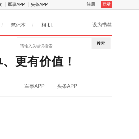
注册
登录
读
军事APP
头条APP
设为书签
/
笔记本
/
相 机
搜索
单、更有价值！
军事APP
头条APP