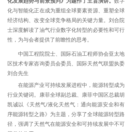
化发展趋势与前景预判》为题作了主旨演讲。
数字
化与智能化正在成为重组全球要素资源、重塑全球
经济结构、改变全球竞争格局的关键力量。刘合院
士深度解读了油气行业数字化转型的必要
性
和可行
性
，为与会者提供了前瞻
性
的思考。
中国
工程院院士、国际石油工程师
协会
亚太地
区技术专家咨询
委员
会
委员
、国际天然气联盟执委
刘合先生
在能源产业可持续发展进程中，能源转型成为
行业关键词。康菲全球副
总
裁、康菲
中国
区
总
裁胡
凯诚以《天然气/液化天然气：通向能源安全和有
序能源转型之路》为主题，分享了全球能源转型路
径，强调了天然气在能源安全和可持续发展中不可