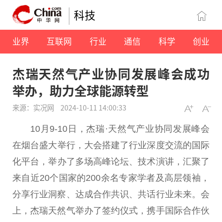
科技
业界
互联网
行业
通信
科学
创业
杰瑞天然气产业协同发展峰会成功
举办，助力全球能源转型
来源：实况网
2024-10-11 14:00:33
10月9-10日，杰瑞·天然气产业协同发展峰会
在
烟
台
盛大举行，大会搭建了行业深度交流的国际
化
平
台
，举办了多场高峰论坛、技术演讲，汇聚了
来自
近
20个
国家
的200余名专家学者及
高层
领袖
，
分享行业洞察、达成合作共识、共话行业未来。会
上，杰瑞天然气举办了签约仪式，携手国际合作伙