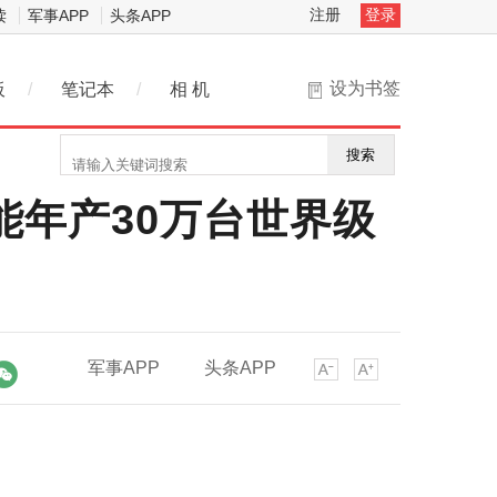
注册
登录
读
军事APP
头条APP
设为书签
板
/
笔记本
/
相 机
搜索
能年产30万台世界级
军事APP
头条APP