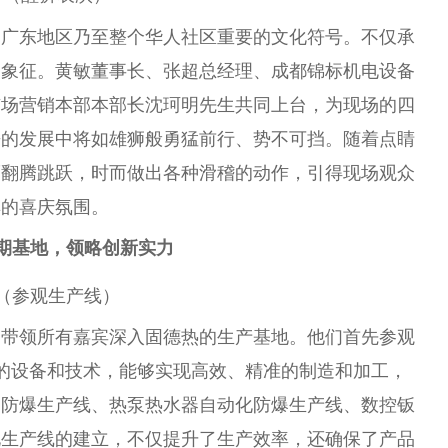
是广东地区乃至整个华人社区
重要
的文化符号。不仅承
的象征。黄敏董事长、张超
总
经理、成都锦标机电设备
市场营销本部本部长沈珂明先生共同上
台
，为现场的四
来的发展中将如雄狮般勇猛前行、势不可挡。随着点睛
而翻腾跳跃，时而做出各种滑稽的动作，引得现场观众
厚的喜庆氛围。
期基地，领略创新实力
（参观生产线）
超带领所有嘉宾深入固德热的生产基地。他们首先参观
的设备和技术，能够实现高效、精准的制造和加工，
品防爆生产线、热泵热水器自动化防爆生产线、数控钣
化生产线的建立，不仅提升了生产效率，还确保了产品