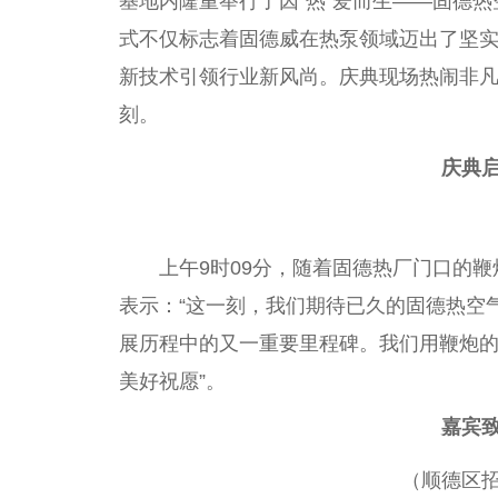
基地内隆重举行了因“热”爱而生——固德热
式不仅标志着固德威在热泵领域迈出了坚
新技术引领行业新风尚。庆典现场热闹非
刻。
庆典
上午9时09分，随着固德热厂门口的
表示：“这一刻，我们期待已久的固德热空气
展历程中的又一
重要
里程碑。我们用鞭炮
美好祝愿”。
嘉宾
（顺德区