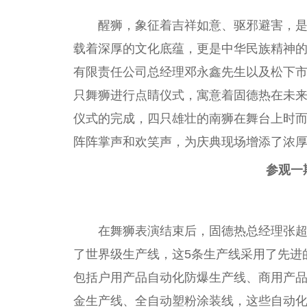
醒狮，象征着吉祥如意、驱邪避害，
载着深厚的文化底蕴，更是中华民族
精神
有限责任公司
总
经理邓永鑫先生以及松下
只舞狮进行点睛仪式，寓意着固德热在未
仪式的完成，四只雄壮的南狮在舞
台
上时
阵阵掌声和欢笑声，为庆典现场增添了浓
参观一
在舞狮表演结束后，固德热
总
经理张
了世界级生产线，这5条生产线采用了先进
包括户用产品自动化防爆生产线、商用产
金生产线、全自动塑粉涂装线，这些自动