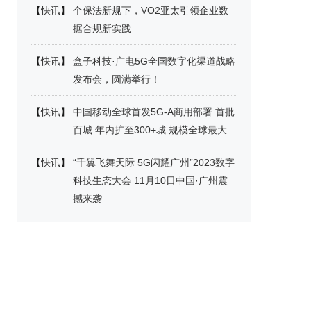
【
快讯
】
个保法新规下，VO2亚太引领企业数
据合规新实践
【
快讯
】
盒子科技·广电5G全国数字化渠道战略
发布会，圆满举行！
【
快讯
】
中国移动全球首发5G-A商用部署 首批
百城 年内扩至300+城 规模全球最大
【
快讯
】
“千翼飞舞天际 5G闪耀广州”2023数字
科技生态大会 11月10日中国·广州震
撼来袭