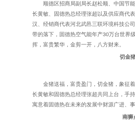
顺德区招商局副
局长
赵松顺、
中国
节
长黄敏、固德热
总
经理张超以及供应商代
汉、经销商代表河北武邑三联环境科技公
带的落下，固德热空气能年产30万
台
世界
挥，富贵繁华，金剪一开，八方财来。
切金
金猪送福，富贵盈门，切金猪，象征着
长黄敏和固德热
总
经理张超共同上
台
，手
寓意着固德热在未来的发展中财源广进、
南狮