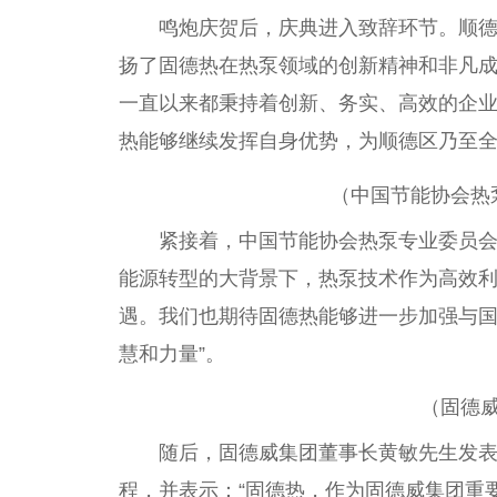
鸣炮庆贺后，庆典进入致辞环节。顺
扬了固德热在热泵领域的创新
精神
和非凡成
一直以来都秉持着创新、务实、高效的企
热能够继续发挥自身优势，为顺德区乃至全
（
中国
节能
协会
热
紧接着，
中国
节能
协会
热泵专业
委员
能源转型的大背景下，热泵技术作为高效
遇。我们也期待固德热能够进一步加强与
慧和力量”。
（固德
随后，固德威集团董事长黄敏先生发
程，并表示：“固德热，作为固德威集团
重