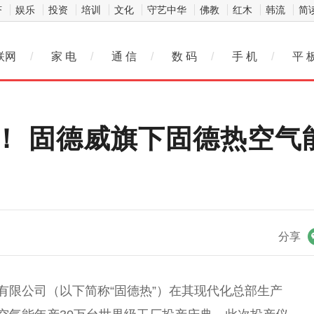
济
娱乐
投资
培训
文化
守艺中华
佛教
红木
韩流
简
联网
/
家 电
/
通 信
/
数 码
/
手 机
/
平 
！ 固德威旗下固德热空气
微信
分享
有限公司（以下简称“固德热”）在其现代化
总
部生产