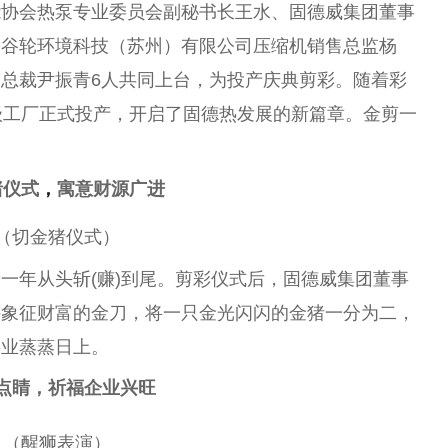
能
协会
热泵专业
委员
会副秘书长王水、固德威集团董事
表谷轮环境科技（苏州）有限公司压缩机销售
总
监杨
司
总
裁尹振青6人共同上
台
，为投产庆典剪彩。随着彩
级工厂正式投产，开启了固德热发展的新篇章。金剪一
猪仪式
，
寓意财源广进
（切金猪仪式）
一年从头斩(赚)到尾。剪彩仪式后，固德威集团董事
持象征财富的金
刀
，将一只金光闪闪的金猪一分为二，
事业蒸蒸日上。
点睛，祈福企业兴旺
（醒狮表演）