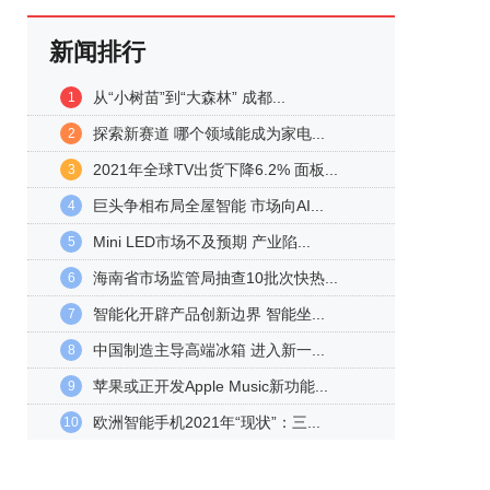
新闻排行
从“小树苗”到“大森林” 成都...
1
探索新赛道 哪个领域能成为家电...
2
2021年全球TV出货下降6.2% 面板...
3
巨头争相布局全屋智能 市场向AI...
4
Mini LED市场不及预期 产业陷...
5
海南省市场监管局抽查10批次快热...
6
智能化开辟产品创新边界 智能坐...
7
中国制造主导高端冰箱 进入新一...
8
苹果或正开发Apple Music新功能...
9
欧洲智能手机2021年“现状”：三...
10