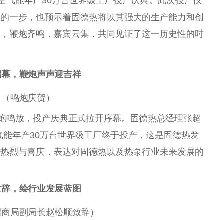
空气能年产30万
台
世界级工厂投产庆典。此次投产仪
实的一步，也预示着固德热将以其强大的生产能力和创
凡，鞭炮齐鸣，嘉宾云集，共同见证了这一历史
性
的时
启幕，鞭炮声声迎吉祥
（鸣炮庆贺）
鞭炮鸣放，投产庆典正式拉开序幕。固德热
总
经理张超
能年产30万
台
世界级工厂终于投产，这是固德热发
的热烈与喜庆，表达对固德热以及热泵行业未来发展的
致辞，绘行业发展蓝图
招商局副
局长
赵松顺致辞）