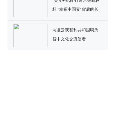
“美食+美酒”打造营销新标
杆 “幸福中国宴”背后的长
期主义价值
向凌云获智利共和国聘为
智中文化交流使者