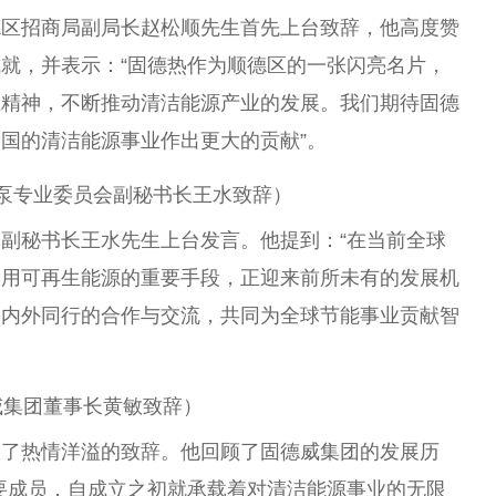
德区招商局副
局长
赵松顺先生首先上
台
致辞，他高度赞
就，并表示：“固德热作为顺德区的一张闪亮名片，
业
精神
，不断推动清洁能源产业的发展。我们期待固德
国的清洁能源事业作出更大的贡献”。
泵专业
委员
会副秘书长王水致辞）
会副秘书长王水先生上
台
发言。他提到：“在当前全球
利用可再生能源的
重要
手段，正迎来前所未有的发展机
国内外同行的合作与交流，共同为全球节能事业贡献智
威集团董事长黄敏致辞）
表了热情洋溢的致辞。他回顾了固德威集团的发展历
要
成员，自成立之初就承载着对清洁能源事业的无限