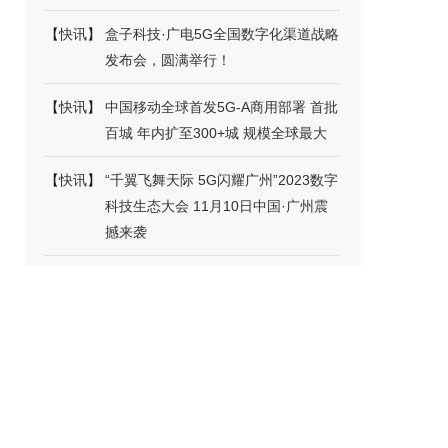
【
快讯
】
盒子科技·广电5G全国数字化渠道战略
发布会，圆满举行！
【
快讯
】
中国移动全球首发5G-A商用部署 首批
百城 年内扩至300+城 规模全球最大
【
快讯
】
“千翼飞舞天际 5G闪耀广州”2023数字
科技生态大会 11月10日中国·广州震
撼来袭