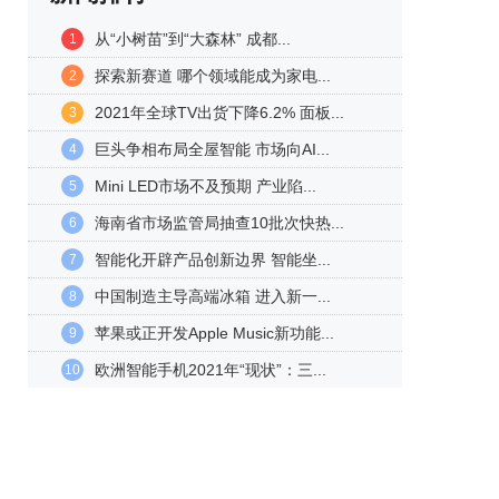
从“小树苗”到“大森林” 成都...
1
探索新赛道 哪个领域能成为家电...
2
2021年全球TV出货下降6.2% 面板...
3
巨头争相布局全屋智能 市场向AI...
4
Mini LED市场不及预期 产业陷...
5
海南省市场监管局抽查10批次快热...
6
智能化开辟产品创新边界 智能坐...
7
中国制造主导高端冰箱 进入新一...
8
苹果或正开发Apple Music新功能...
9
欧洲智能手机2021年“现状”：三...
10