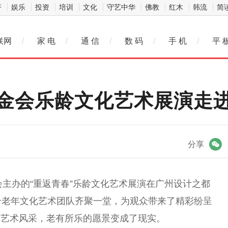
济
娱乐
投资
培训
文化
守艺中华
佛教
红木
韩流
简
联网
/
家 电
/
通 信
/
数 码
/
手 机
/
平 
金会乐龄文化艺术展演走
微信
分享
会主办的“重返青春”乐龄文化艺术展演在广州设计之都
个老年文化艺术团队齐聚一堂，为观众带来了精彩纷呈
和艺术风采，老有所乐的愿景变成了现实。