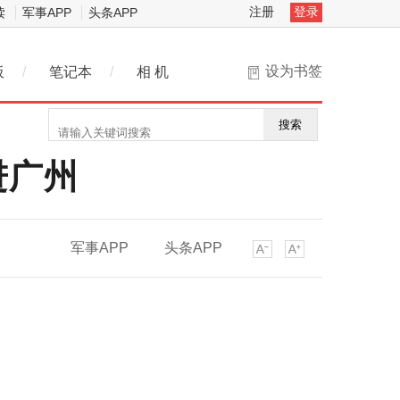
注册
登录
读
军事APP
头条APP
设为书签
板
/
笔记本
/
相 机
搜索
进广州
军事APP
头条APP