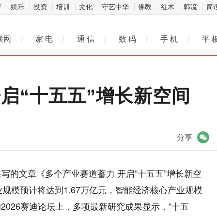
济
娱乐
投资
培训
文化
守艺中华
佛教
红木
韩流
简
联网
/
家 电
/
通 信
/
数 码
/
手 机
/
平 
启“十五五”增长新空间
微信
分享
写的文章《多个产业赛道蓄力 开启“十五五”增长新空
业规模预计将达到1.67万亿元，智能经济核心产业规模
的2026赛迪论坛上，多项最新研究成果显示，“十五