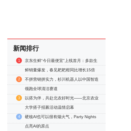
新闻排行
京东生鲜“今日最便宜”上线首月：多款生
1
鲜销量爆发，春见耙耙柑同比增长15倍
不拼营销拼实力，杉川机器人以中国智造
2
领跑全球清洁赛道
以搭为伴，共赴北农好时光——北京农业
3
大学搭子招募活动温情启幕
硬核AI也可以很有烟火气，Party Nights
4
点亮AI的原点