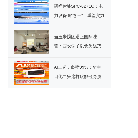
研祥智能SPC-8271C：电
力设备圈“卷王”，重塑实力
标杆！
当玉米搅团遇上国际味
蕾：西农学子以食为媒架
起文化桥
AI上岗，良率99%：华中
日化巨头这样破解瓶身质
检困局