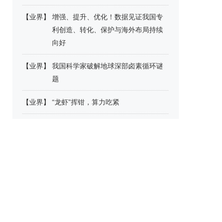
【
业界
】
增强、提升、优化！数据见证我国专
利创造、转化、保护与海外布局持续
向好
【
业界
】
我国科学家破解地球深部卤素循环谜
题
【
业界
】
“龙虾”挥钳，算力吃紧