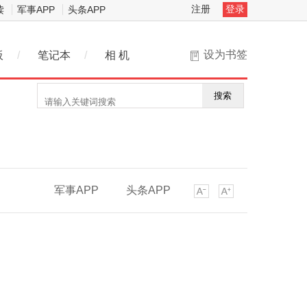
注册
登录
读
军事APP
头条APP
设为书签
板
/
笔记本
/
相 机
搜索
军事APP
头条APP