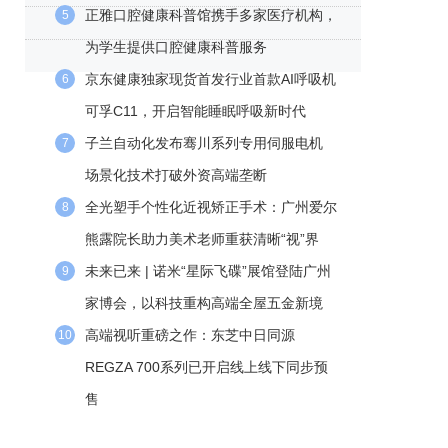
正雅口腔健康科普馆携手多家医疗机构，
5
为学生提供口腔健康科普服务
京东健康独家现货首发行业首款AI呼吸机
6
可孚C11，开启智能睡眠呼吸新时代
子兰自动化发布骞川系列专用伺服电机
7
场景化技术打破外资高端垄断
全光塑手个性化近视矫正手术：广州爱尔
8
熊露院长助力美术老师重获清晰“视”界
未来已来 | 诺米“星际飞碟”展馆登陆广州
9
家博会，以科技重构高端全屋五金新境
高端视听重磅之作：东芝中日同源
10
REGZA 700系列已开启线上线下同步预
售