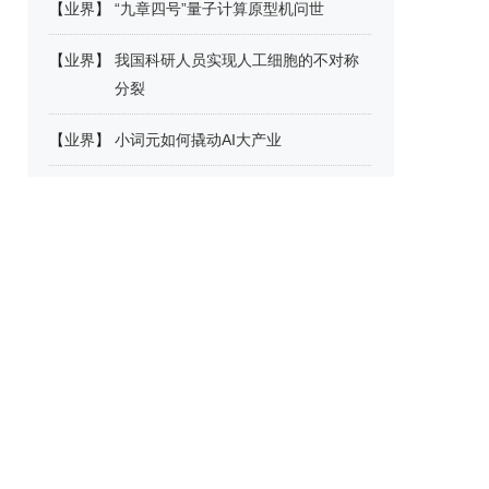
【
业界
】
“九章四号”量子计算原型机问世
【
业界
】
我国科研人员实现人工细胞的不对称
分裂
【
业界
】
小词元如何撬动AI大产业