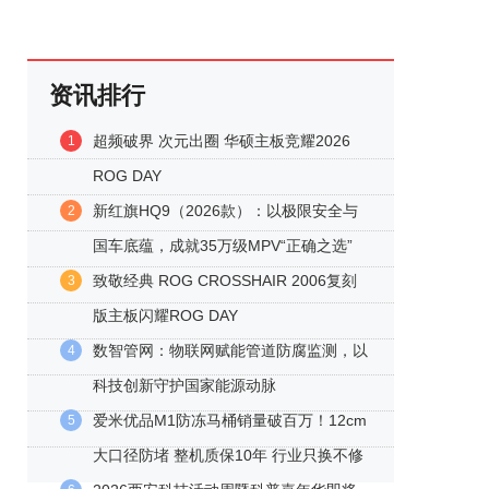
资讯排行
超频破界 次元出圈 华硕主板竞耀2026
1
ROG DAY
新红旗HQ9（2026款）：以极限安全与
2
国车底蕴，成就35万级MPV“正确之选”
致敬经典 ROG CROSSHAIR 2006复刻
3
版主板闪耀ROG DAY
数智管网：物联网赋能管道防腐监测，以
4
科技创新守护国家能源动脉
爱米优品M1防冻马桶销量破百万！12cm
5
大口径防堵 整机质保10年 行业只换不修