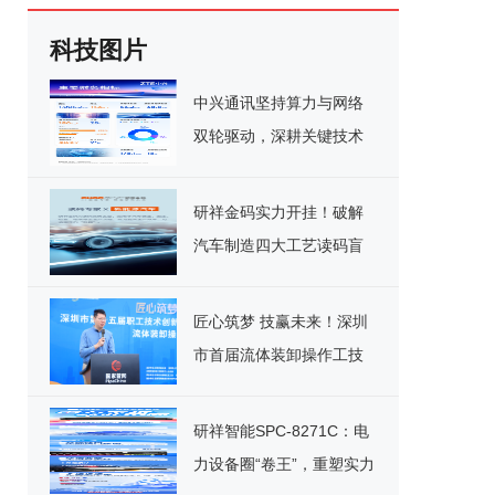
科技图片
中兴通讯坚持算力与网络
双轮驱动，深耕关键技术
实现千亿营收
研祥金码实力开挂！破解
汽车制造四大工艺读码盲
区
匠心筑梦 技赢未来！深圳
市首届流体装卸操作工技
能竞赛决赛圆满落幕
研祥智能SPC-8271C：电
力设备圈“卷王”，重塑实力