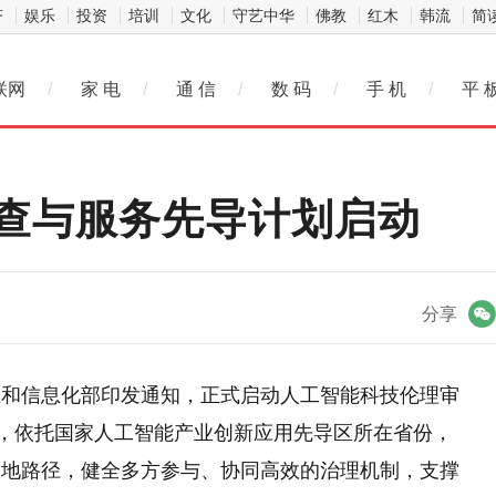
济
娱乐
投资
培训
文化
守艺中华
佛教
红木
韩流
简
联网
/
家 电
/
通 信
/
数 码
/
手 机
/
平 
查与服务先导计划启动
微信
分享
业和信息化部印发通知，正式启动人工智能科技伦理审
），依托国家人工智能产业创新应用先导区所在省份，
落地路径，健全多方参与、协同高效的治理机制，支撑