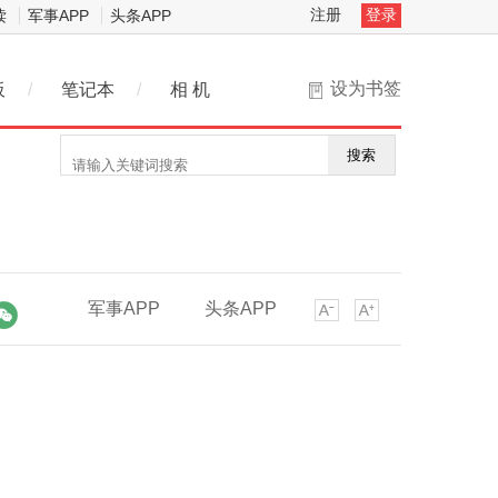
注册
登录
读
军事APP
头条APP
设为书签
板
/
笔记本
/
相 机
搜索
军事APP
头条APP