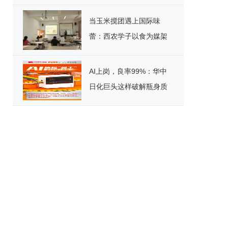
标杆！
当玉米搅团遇上国际味
蕾：西农学子以食为媒架
起文化桥
AI上岗，良率99%：华中
日化巨头这样破解瓶身质
检困局