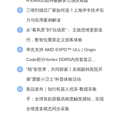
RS3600D如何破解多元场景难题
三维扫描仪厂家如何选？上海伊丰技术实
6
力与应用案例解读
从“看风景”到“玩场景”： 文旅思维更新迭
7
代，数智化重新定义游客体验
率先支持 AMD EXPO™ ULL | Origin
8
Code部分Vortex DDR5内存套装正...
“睛”彩世界，共同探索丨东南眼科医院开
9
展“爱眼小卫士”科普体验活动
新品发布｜知行机器人优采-数据采集
10
手：全球首款搭载高精度触觉感知，实现
全维度多模态同步采集