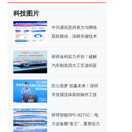
科技图片
中兴通讯坚持算力与网络
双轮驱动，深耕关键技术
实现千亿营收
研祥金码实力开挂！破解
汽车制造四大工艺读码盲
区
匠心筑梦 技赢未来！深圳
市首届流体装卸操作工技
能竞赛决赛圆满落幕
研祥智能SPC-8271C：电
力设备圈“卷王”，重塑实力