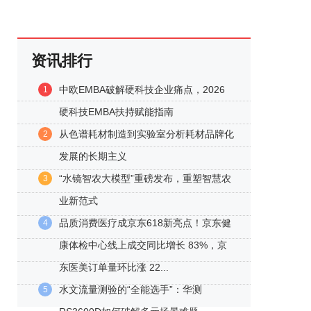
资讯排行
中欧EMBA破解硬科技企业痛点，2026
1
硬科技EMBA扶持赋能指南
从色谱耗材制造到实验室分析耗材品牌化
2
发展的长期主义
“水镜智农大模型”重磅发布，重塑智慧农
3
业新范式
品质消费医疗成京东618新亮点！京东健
4
康体检中心线上成交同比增长 83%，京
东医美订单量环比涨 22...
水文流量测验的“全能选手”：华测
5