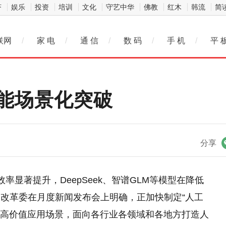
济
娱乐
投资
培训
文化
守艺中华
佛教
红木
韩流
简
联网
/
家 电
/
通 信
/
数 码
/
手 机
/
平 
能场景化突破
微信
分享
率显著提升，DeepSeek、智谱GLM等模型在降低
改革委在月度新闻发布会上明确，正加快制定“人工
放高价值应用场景，面向各行业各领域和各地方打造人