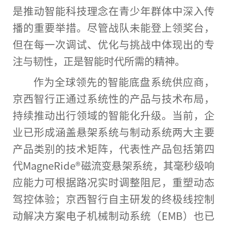
是推动智能科技理念在青少年群体中深入传
播的
重要
举措。尽管战队未能登上领奖
台
，
但在每一次调试、优化与挑战中体现出的专
注与韧
性
，正是智能时代所需的
精神
。
作为全球领先的智能底盘系统供应商，
京西智行正通过系统
性
的产品与技术布局，
持续推动出行领域的智能化升级。当前，企
业已形成涵盖悬架系统与制动系统两大主要
产品类别的技术矩阵，代表
性
产品包括第四
代MagneRide®磁流变悬架系统，其毫秒级响
应能力可根据路况实时调整阻尼，重塑动态
驾控体验；京西智行自主研发的终极线控制
动解决方案电子机械制动系统（EMB）也已