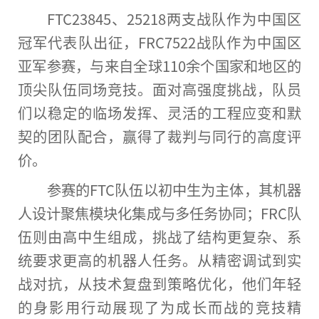
FTC23845、25218两支战队作为
中国
区
冠军代表队出征，FRC7522战队作为
中国
区
亚军参赛，与来自全球110余个
国家
和地区的
顶尖队伍同场
竞技
。面对高强度挑战，队员
们以稳定的临场发挥、灵活的工程应变和默
契的团队配合，赢得了裁判与同行的高度评
价。
参赛的FTC队伍以初中生为主体，其机器
人设计聚焦模块化集成与多任务协同；FRC队
伍则由高中生组成，挑战了结构更复杂、系
统要求更高的机器人任务。从精密调试到实
战对抗，从技术复盘到策略优化，他们年轻
的身影用行动展现了为成长而战的
竞技
精