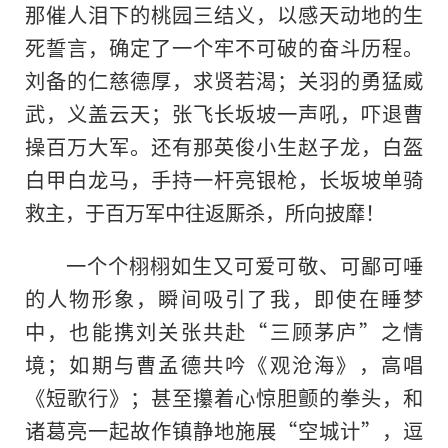
那催人泪下的桃园三结义，以感天动地的生
死誓言，确定了一个牢不可破的奋斗历程。
刘备的仁慈德厚，求贤若渴；关羽的勇猛威
武，义盖云天；张飞长坂坡一声吼，吓退曹
操百万大军。还有那英俊小生赵子龙，白盔
白甲白龙马，手持一杆亮银枪，长坂坡单骑
救主，于百万军中往返厮杀，所向披靡！
一个个栩栩如生又可爱可敬、可鄙可唾
的人物形象，瞬间吸引了我，即使在睡梦
中，也能携刘关张共赴“三顾茅庐”之情
境；如期与曹孟德共吟《观沧海》，高唱
《短歌行》；甚至攥着心惊胆颤的拳头，和
诸葛亮一起故作镇静地施展“空城计”，逗