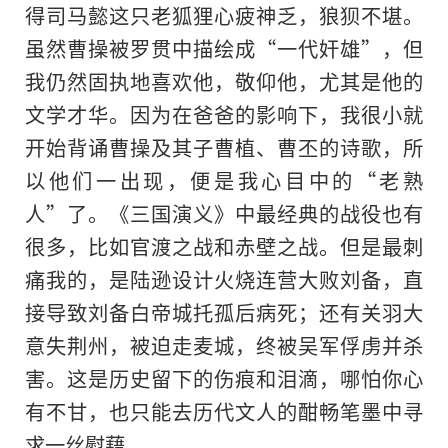
得司马懿这只老狐狸心疲神乏，狼狈不堪。
虽然曹操被罗贯中描绘成“一代奸雄”，但
我仍然固执地喜欢他，敬仰他，尤其是他的
文学才华。因为在爸爸的影响下，我很小就
开始背诵曹操及其子曹植、曹丕的诗歌，所
以他们一出现，便是我心目中的“老熟
人”了。《三国演义》中最经典的战役也有
很多，比如官渡之战和赤壁之战。但是最刺
痛我的，是陆逊设计火烧连营大败刘备，直
接导致刘备白帝城托孤后病死；还有关羽大
意失荆州，被迫走麦城，终被吴军俘虏并杀
害。这是历史留下的伤痕和泪滴，哪怕你心
有不甘，也只能去历代文人的酣畅笔墨中寻
求一丝慰藉。