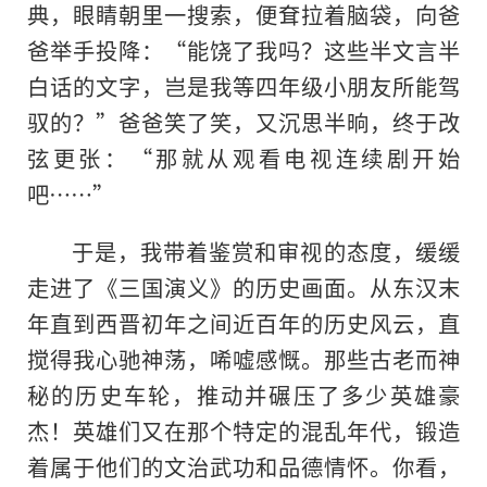
典，眼睛朝里一搜索，便耷拉着脑袋，向爸
爸举手投降：“能饶了我吗？这些半文言半
白话的文字，岂是我等四年级小朋友所能驾
驭的？”爸爸笑了笑，又沉思半晌，终于改
弦更张：“那就从观看电视连续剧开始
吧……”
于是，我带着鉴赏和审视的态度，缓缓
走进了《三国演义》的历史画面。从东汉末
年直到西晋初年之间近百年的历史风云，直
搅得我心驰神荡，唏嘘感慨。那些古老而神
秘的历史车轮，推动并碾压了多少英雄豪
杰！英雄们又在那个特定的混乱年代，锻造
着属于他们的文治武功和品德情怀。你看，