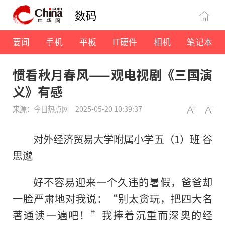
数码
要闻
手机
平板
IT硬件
相机
笔记本
惯看秋月春风——观电视剧《三国演
义》有感
来源：
今日热点网
2025-05-20 10:39:37
对外经济贸易大学附属小学五（1）班 谷
思邈
好不容易迎来一个久违的暑假，爸爸却
一脸严肃地对我说：“别太贪玩，把四大名
著通读一遍吧！”我捧着沉重而深奥的经