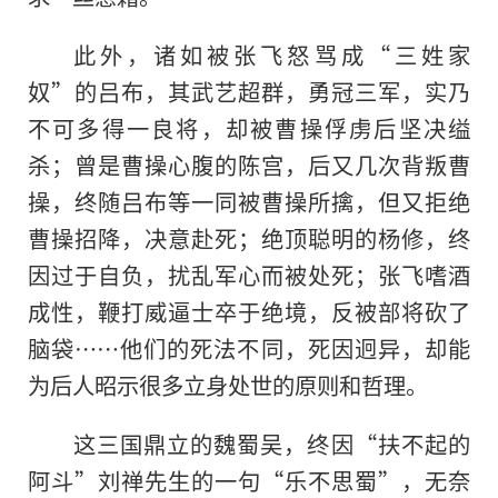
此外，诸如被张飞怒骂成“三姓家
奴”的吕布，其武艺超群，勇冠三军，实乃
不可多得一良将，却被曹操俘虏后坚决缢
杀；曾是曹操心腹的陈宫，后又几次背叛曹
操，终随吕布等一同被曹操所擒，但又拒绝
曹操招降，决意赴死；绝顶聪明的杨修，终
因过于自负，扰乱军心而被处死；张飞嗜酒
成性，鞭打威逼士卒于绝境，反被部将砍了
脑袋……他们的死法不同，死因迥异，却能
为后人昭示很多立身处世的原则和哲理。
这三国鼎立的魏蜀吴，终因“扶不起的
阿斗”刘禅先生的一句“乐不思蜀”，无奈