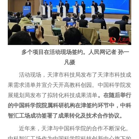
多个项目在活动现场签约。
人民
网
记者
孙一
凡摄
活动现场，天津市科技局发布了天津市科技成
果需求清单并宣介天开高教科创园。
中国
科学院发
展规划局发布了拟转化科技成果清单
。
在随后举行
的
中国
科学院院属科研机构在津签约环节中，中科
智汇工场成功签署了成果转化及技术合作协议。
近
年来，天津与
中国
科学院的合作不断深化。
中科智汇工场作为
中国
科学院科技创新中心旗下的