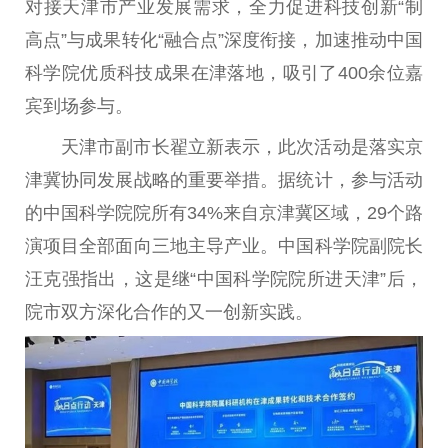
对接天津市产业发展需求，全力促进科技创新“制
高点”与成果转化“融合点”深度衔接，加速推动
中国
科学院优质科技成果在津落地，吸引了400余位嘉
宾到场参与。
天津市副
市长
翟立新表示，此次活动是
落实
京
津冀协同发展战略的
重要
举措。据统计，参与活动
的
中国
科学院院所有34%来自京津冀区域，29个路
演项目全部面向三地主导产业。
中国
科学院副院长
汪
克强
指出，这是继“
中国
科学院院所进天津”后，
院市双方深化合作的又一创新实践。