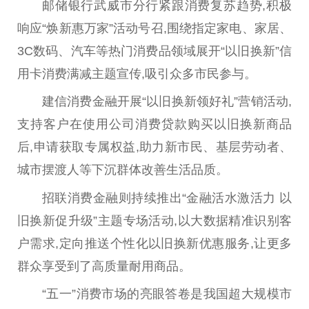
邮储银行武威市分行紧跟消费复苏趋势,积极
响应“焕新惠万家”活动号召,围绕指定家电、家居、
3C数码、汽车等热门消费品领域展开“以旧换新”信
用卡消费满减主题宣传,吸引众多市民参与。
建信消费
金融
开展“以旧换新领好礼”营销活动,
支持客户在使用公司消费贷款购买以旧换新商品
后,申请获取专属权益,助力新市民、基层劳动者、
城市摆渡人等下沉群体改善生活品质。
招联消费
金融
则持续推出“
金融
活水激活力 以
旧换新促升级”主题专场活动,以大数据精准识别客
户需求,定向推送个
性
化以旧换新优惠服务,让更多
群众享受到了高质量耐用商品。
“五一”消费市场的亮眼答卷是我国超大规模市