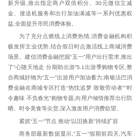
新升级,推出指定商户双倍积分、30元
微
信立减
金、接送机服务和出行加油满减等一系列优惠权
益,全面提升市民消费体验。
为了充分点燃线上消费热情,消费
金融
机构积
极发挥主业优势,结合假日时点激活线上商城消费
场景。建信消费
金融
挖掘“五一”用户出行需求,推出
了“心随天地走
分期
助出游”5.1出游季购物专区,整
合商城好物为“五一”出游用户加油蓄力;南银法巴消
费
金融
在商城专区打造“热忱追梦 致敬劳动者”“时
令趣味 不负春光”购物专题,向用户倾情推荐出行防
晒、时令美食等尖货,深入激发用户消费欲望。
紧抓“五一”节点 推动“以旧换新”持续扩容
商务部最新数据显示,“五一”假期前四天,汽车