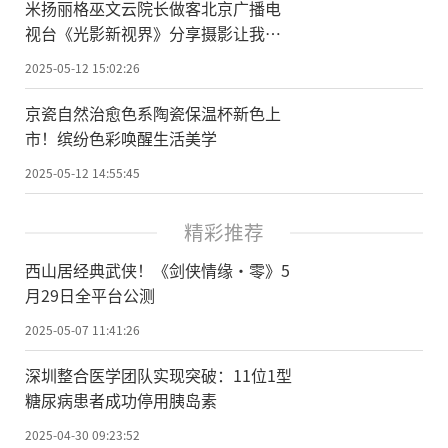
米扬丽格巫文云院长做客北京广播电
视台《光影新视界》分享摄影让我成
为更好的医生
2025-05-12 15:02:26
京瓷自然治愈色系陶瓷保温杯新色上
市！缤纷色彩唤醒生活美学
2025-05-12 14:55:45
精彩推荐
西山居经典武侠！《剑侠情缘·零》5
月29日全平台公测
2025-05-07 11:41:26
深圳整合医学团队实现突破：11位1型
糖尿病患者成功停用胰岛素
2025-04-30 09:23:52