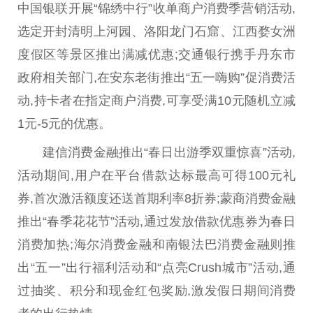
中国
银联开展“锦绣中行”收单商户消费季营销活动,
选定开封清明上河园、洛阳龙门石窟、江西婺女洲
度假区等景区推出满减优惠;交通银行携手丹东市
政府
相关部门,在安东老街推出“五一嗨购”促消费活
动,持卡者在指定商户消费,可享受满10元随机立减
1元-5元的优惠。
建信消费
金融
推出“春日出游季双重惊喜”活动,
活动期间,用户在
平
台
借款达标最高可得100元礼
券,首次激活
额度
还送首期利率8折券;蒙商消费
金融
推出“春季花花节”活动,通过发放借款优惠券为春日
消费加热;海尔消费
金融
和南银法巴消费
金融
则推
出“五一”出行福利活动和“点亮Crush城市”活动,通
过抽奖、积分和现金红包奖励,激发假日期间消费