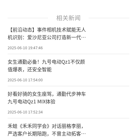
相关新闻
【前沿动态】事件相机技术赋能无人
机识别：爱沙尼亚公司打造新一代智
能反无人机系统
2025-06-10 19:47:46
女生通勤必备！九号电动Qz1不仅颜
值爆表，还安全智能
2025-06-10 17:54:00
好看好骑的女生座驾，通勤代步神车
九号电动Qz1 MIX体验
2025-06-10 17:52:34
禾蛙《禾禾同学会》对话丽格李丽，
严选客户长期陪跑，不曾主动拓客却