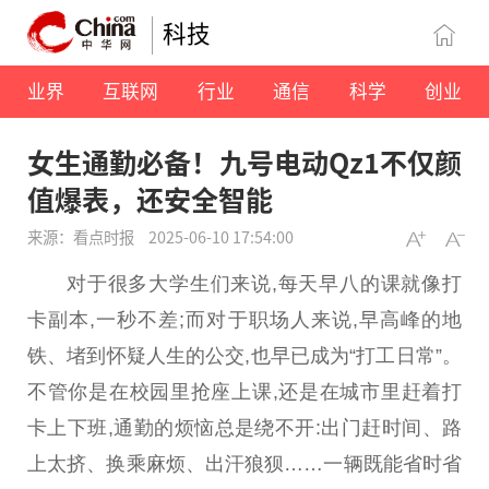
科技
业界
互联网
行业
通信
科学
创业
女生通勤必备！九号电动Qz1不仅颜
值爆表，还安全智能
来源：看点时报
2025-06-10 17:54:00
对于很多大学生们来说,每天早八的课就像打
卡副本,一秒不差;而对于职场人来说,早高峰的地
铁、堵到怀疑人生的公交,也早已成为“打工日常”。
不管你是在校园里抢座上课,还是在城市里赶着打
卡上下班,通勤的烦恼
总
是绕不开:出门赶时间、路
上太挤、换乘麻烦、出汗狼狈……一辆既能省时省