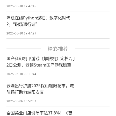
成为安徽知名猎企！
2025-06-10 17:47:45
泽法在线Python课程：数字化时代
的“职场通行证”
2025-06-10 17:47:27
精彩推荐
国产科幻机甲游戏《解限机》定档7月
2日公测，登顶Steam国产游戏愿望单
榜首
2025-06-10 09:11:44
云滴出行护航2025保山端阳花市，城
际畅行助力端阳安康
2025-06-06 16:52:07
全国美业门店倒闭率达37.8%！《智