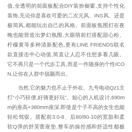
值,全透明的前面板配合DIY装扮橱窗,支持个
性
化
装饰,无论你是喜欢可爱的二次元风、INS风、还是
极简风,都能玩出自己的风格。前面板氛围灯在夜
晚也能营造出梦幻氛围,大眼萌前灯搭配甜心粉、
柠檬黄等多种清新配色,更有LINE FRIENDS联名
款直接击中心动值,简直让人忍不住想多看几眼。
它不再只是一个代步工具,而是一件随身的个
性
ICO
N,让你在人群中脱颖而出。
当然,它的魅力也不止于外在。九号电动Qz1主
打“小巧轻便,好骑更好玩”。贴心的人机设计,690m
m的座高+380mm座深,即使是个子不高的女生也能
轻松驾驭。搭配前3.0-8、后80/80-10的宽胎和柔
软Q弹的舒芙蕾座垫,整车的操控感和舒适
性
都极