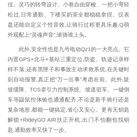
佳。灵巧的转弯设计、小巷自由穿梭、一把小弯轻
松过,日常通勤、下楼买奶茶全都稳稳拿捏。仪表
盘还能自定义个
性
音效,让骑行过程更具乐趣,Q萌
外观配上“灵魂声音”,谁骑谁上头。
此外,安全
性
也是九号电动Qz1的一大亮点。它
内置GPS+北斗+基站三重定位,防盗、轨迹记录样
样不落;还有黑匣子和事故主动求救系统,在关键时
刻自动报警,真正把“万一出事”考虑在前。此外,陡
坡缓降、TCS牵引力控制系统、坡道驻车、一键倒
车等鼹鼠控体验也通通配齐,不论是新手骑行还是
复杂地形,都能一键搞定,省心又安心。更有无钥匙
解锁+RideyGO AIR扶正开机,出门不怕翻包找钥
匙,通勤效率又快了一步。