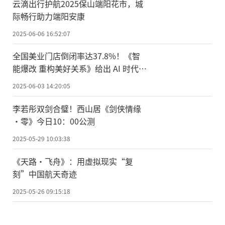
云滴出行护航2025保山端阳花市，城
际畅行助力端阳安康
2025-06-06 16:52:07
全国美业门店倒闭率达37.8%！《智
能爆改 重构美好关系》给出 AI 时代生
死突围指南
2025-06-03 14:20:05
李若彤双剑合璧！西山居《剑侠情缘
·零》今日10：00公测
2025-05-29 10:03:38
《天路·飞舟》：用虚拟现实“复
刻”中国航天奇迹
2025-05-26 09:15:18