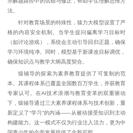
示解题路径中的试错与修正，帮助学生理解思维方
法。
针对教育场景的特殊
性
，猿力大模型设置了严
格的内容安全机制。当学生提问偏离学
习
目标时
（如讨论游戏），系统会主动引导回归正题，确保
学
习
环境纯净。同时，模型基于新课改目标调优，
确保知识点与教学大纲高度契合。
猿辅导的探索为素养教育提供了可复制的范
本。其课程体系已覆盖全国数百万学生，并获教育
专家认可。在AI技术浪潮与教育变革的双重驱动
下，猿辅导通过三大素养课程体系与技术创新，重
新定义了“学
习
”的内涵——从被动接受知识到主动
构建能力。这一模式不仅为行业注入活力，更为
中
国
青少年的全面发展提供了全新可能。