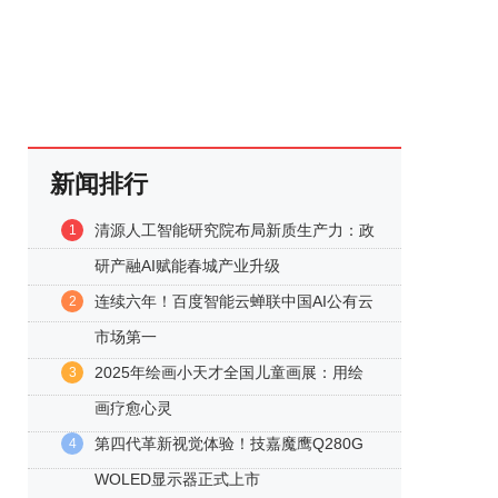
新闻排行
清源人工智能研究院布局新质生产力：政
1
研产融AI赋能春城产业升级
连续六年！百度智能云蝉联中国AI公有云
2
市场第一
2025年绘画小天才全国儿童画展：用绘
3
画疗愈心灵
第四代革新视觉体验！技嘉魔鹰Q280G
4
WOLED显示器正式上市