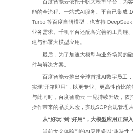
百度智能云依托千帆大模型平台，为
能的全流程、一站式AI服务。平台已集成 100+
Turbo 等百度自研模型，也支持 DeepSe
业务需求。千帆平台还配备完善的工具链、
建与部署大模型应用。
最后，为了加速大模型与业务场景的
件与解决方案。
百度智能云推出全球首批AI数字员工，
实现“开箱即用”，以更专业、更高性价比
与此同时，百度智能云·一见持续升级，依
操作带来的品质风险，实现SOP合规管理从“
从“好玩”到“好用”，大模型应用正深
当前大众体验到的AI应用多以“趣味