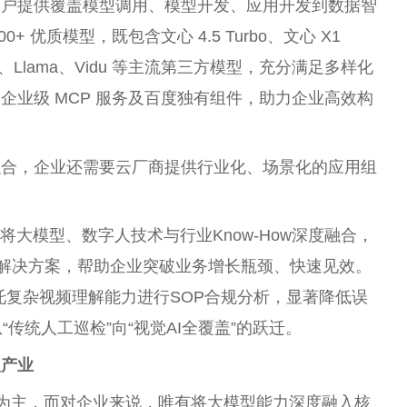
客户提供覆盖模型调用、模型开发、应用开发到数据智
 优质模型，既包含文心 4.5 Turbo、文心 X1
ek、Llama、Vidu 等主流第三方模型，充分满足多样化
企业级 MCP 服务及百度独有组件，助力企业高效构
融合，企业还需要云厂商提供行业化、场景化的应用组
将大模型、数字人技术与行业Know-How深度融合，
的解决方案，帮助企业突破业务增长瓶颈、快速见效。
托复杂视频理解能力进行SOP合规分析，显著降低误
传统人工巡检”向“视觉AI全覆盖”的跃迁。
入产业
性”为主，而对企业来说，唯有将大模型能力深度融入核