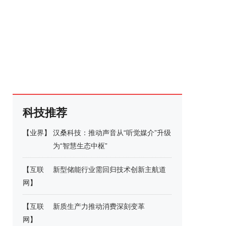
科技推荐
【
业界
】
汉桑科技：推动声音从“听觉媒介”升级
为“智慧生态中枢”
【
互联
新型储能行业需回归技术创新主航道
网
】
【
互联
新质生产力推动消费深刻变革
网
】