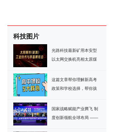
科技图片
光路科技最新矿用本安型
以太网交换机亮相太原煤
机装备展
这篇文章帮你理解新高考
政策和学校选择，帮你孩
子在成都高一选择一所好
学校！
国家战略赋能产业腾飞 制
度创新领航全球布局 ——
解码宿迁专班护航金天国