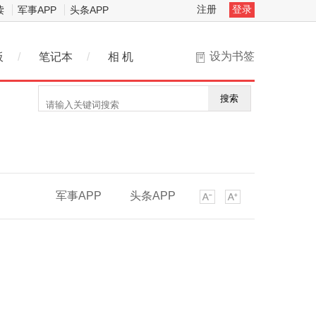
注册
登录
读
军事APP
头条APP
设为书签
板
/
笔记本
/
相 机
搜索
军事APP
头条APP