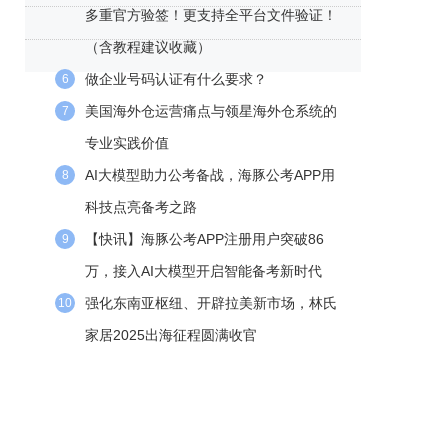
多重官方验签！更支持全平台文件验证！
（含教程建议收藏）
做企业号码认证有什么要求？
6
美国海外仓运营痛点与领星海外仓系统的
7
专业实践价值
AI大模型助力公考备战，海豚公考APP用
8
科技点亮备考之路
【快讯】海豚公考APP注册用户突破86
9
万，接入AI大模型开启智能备考新时代
强化东南亚枢纽、开辟拉美新市场，林氏
10
家居2025出海征程圆满收官