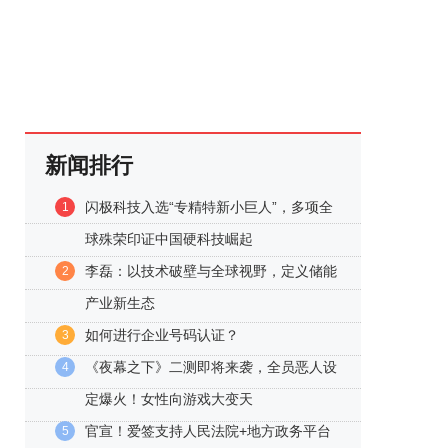
新闻排行
闪极科技入选“专精特新小巨人”，多项全
1
球殊荣印证中国硬科技崛起
李磊：以技术破壁与全球视野，定义储能
2
产业新生态
如何进行企业号码认证？
3
《夜幕之下》二测即将来袭，全员恶人设
4
定爆火！女性向游戏大变天
官宣！爱签支持人民法院+地方政务平台
5