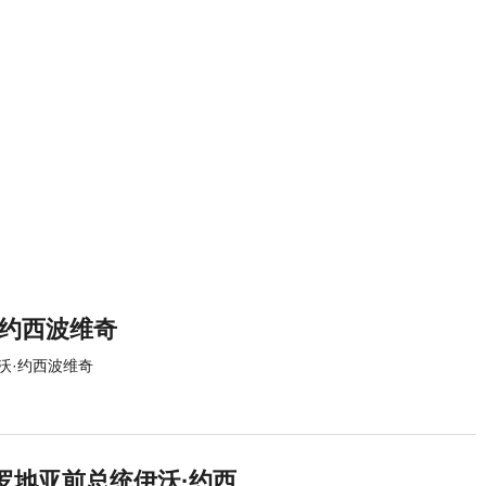
·约西波维奇
沃·约西波维奇
罗地亚前总统伊沃·约西