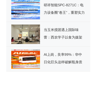
研祥智能SPC-8271C：电
力设备圈“卷王”，重塑实力
标杆！
当玉米搅团遇上国际味
蕾：西农学子以食为媒架
起文化桥
AI上岗，良率99%：华中
日化巨头这样破解瓶身质
检困局