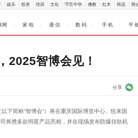
济
娱乐
投资
培训
文化
守艺中华
佛教
红木
韩流
简
联网
/
家 电
/
通 信
/
数 码
/
手 机
/
平 
2025智博会见！
微信
分享
会（以下简称“智博会”）将在重庆国际博览中心、悦来国
公司将携多款明星产品亮相，并在现场发布防爆挂轨机