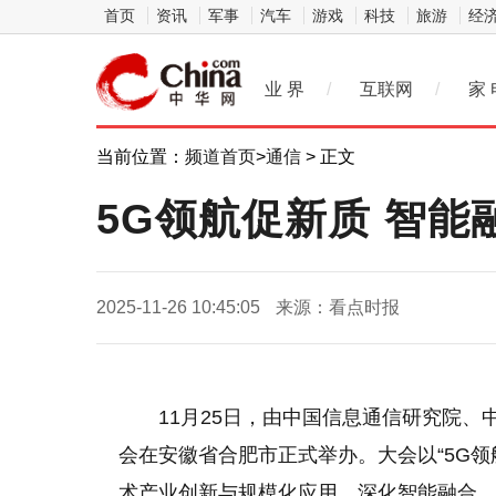
首页
资讯
军事
汽车
游戏
科技
旅游
经
业 界
/
互联网
/
家 
当前位置：
频道首页
>
通信
> 正文
5G领航促新质 智能
2025-11-26 10:45:05
来源：看点时报
11月25日，由中国信息通信研究院、
会在安徽省合肥市正式举办。大会以“5G领
术产业创新与规模化应用，深化智能融合