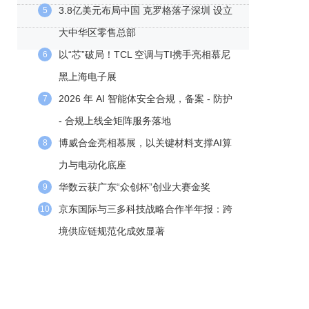
3.8亿美元布局中国 克罗格落子深圳 设立
5
大中华区零售总部
以“芯”破局！TCL 空调与TI携手亮相慕尼
6
黑上海电子展
2026 年 AI 智能体安全合规，备案 - 防护
7
- 合规上线全矩阵服务落地
博威合金亮相慕展，以关键材料支撑AI算
8
力与电动化底座
华数云获广东“众创杯”创业大赛金奖
9
京东国际与三多科技战略合作半年报：跨
10
境供应链规范化成效显著