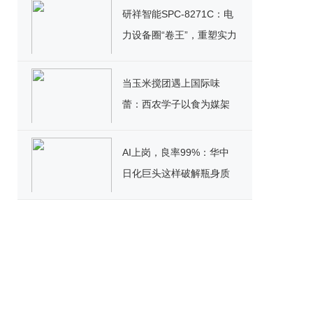
研祥智能SPC-8271C：电
力设备圈“卷王”，重塑实力
标杆！
当玉米搅团遇上国际味
蕾：西农学子以食为媒架
起文化桥
AI上岗，良率99%：华中
日化巨头这样破解瓶身质
检困局