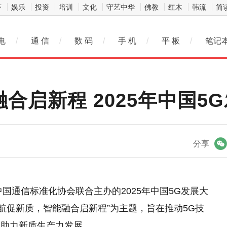
济
娱乐
投资
培训
文化
守艺中华
佛教
红木
韩流
简
电
/
通 信
/
数 码
/
手 机
/
平 板
/
笔记
融合启新程 2025年中国
微信
分享
中国通信标准化协会联合主办的2025年中国5G发展大
航促新质，智能融合启新程”为主题，旨在推动5G技
，助力新质生产力发展。