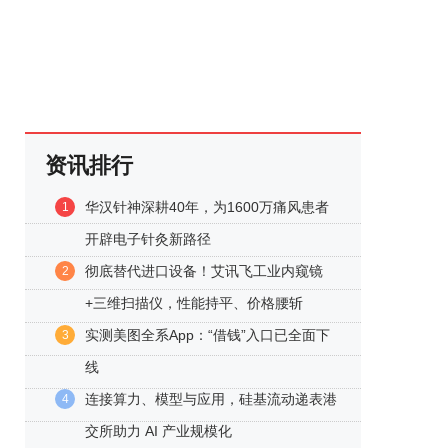
资讯排行
华汉针神深耕40年，为1600万痛风患者
1
开辟电子针灸新路径
彻底替代进口设备！艾讯飞工业内窥镜
2
+三维扫描仪，性能持平、价格腰斩
实测美图全系App：“借钱”入口已全面下
3
线
连接算力、模型与应用，硅基流动递表港
4
交所助力 AI 产业规模化