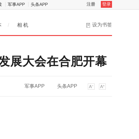
注册
登录
读
军事APP
头条APP
设为书签
本
/
相 机
5G发展大会在合肥开幕
军事APP
头条APP