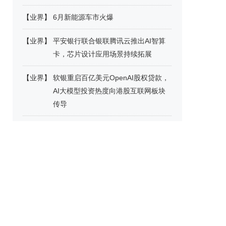
【
业界
】
6月新能源车市火爆
【
业界
】
平安银行联合银联腾讯云推出AI智算
卡，芯片设计应用场景持续拓展
【
业界
】
软银重启百亿美元OpenAI股权贷款，
AI大模型投资热度向港股互联网板块
传导