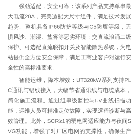
强劲适配，安全可靠：该系列产品支持单串最
大电流20A，完美适配大尺寸组件，满足技术发展
趋势。整机具备IP66防护等级与C5防腐等级，无
惧风沙、潮湿、盐雾等恶劣环境；交直流浪涌二级
保护、可选配直流脱扣开关及智能散热系统，为
电
站
提供全方位安全保障，满足工商业客户对运行安
全
性
的高标准要求。
智能运维，降本增效：UT320kW系列支持PL
C通讯与铝线接入，大幅节省通讯线与电缆成本，
简化施工流程。通过组串级监控与I-V曲线扫描功
能，运维人员可精准定位故障，实现远程诊断与高
效管理。此外，SCR≥1的弱电网适应能力与夜间S
VG功能，增强了对厂区电网的支撑
性
，确保生产