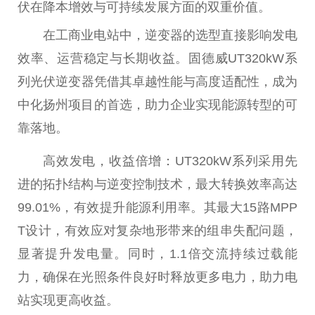
伏
在降本增效与可持续发展方面的双重价值。
在工商业
电站
中，逆变器的选型直接影响发电
效率、运营稳定与长期
收益
。固德威UT320kW系
列
光伏
逆变器凭借其卓越
性
能与高度适配
性
，成为
中化扬州项目的首选，助力企业实现能源转型的可
靠落地。
高效发电，
收益
倍增：UT320kW系列采用先
进的拓扑结构与逆变控制技术，最大转换效率高达
99.01%，有效提升能源利用率。其最大15路MPP
T设计，有效应对复杂地形带来的组串失配问题，
显著提升发电量。同时，1.1倍交流持续过载能
力，确保在光照条件良好时释放更多电力，助力
电
站
实现更高
收益
。