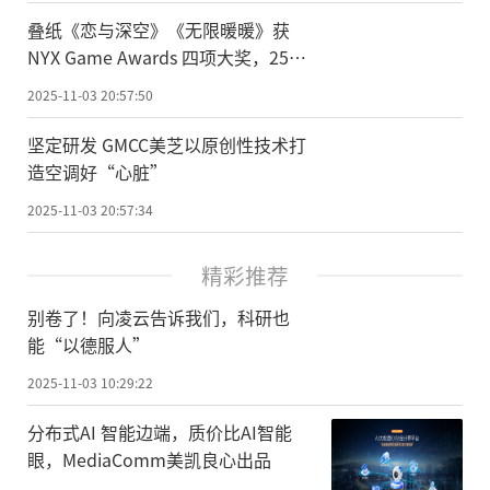
叠纸《恋与深空》《无限暖暖》获
NYX Game Awards 四项大奖，25年
屡摘游戏圈桂冠
2025-11-03 20:57:50
坚定研发 GMCC美芝以原创性技术打
造空调好“心脏”
2025-11-03 20:57:34
精彩推荐
别卷了！向凌云告诉我们，科研也
能“以德服人”
2025-11-03 10:29:22
分布式AI 智能边端，质价比AI智能
眼，MediaComm美凯良心出品