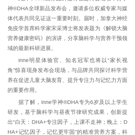
神®DHA全球新品发布会，邀请多位权威专家与媒
体代表共同见证这一重要时刻。届时，加拿大神经
免疫学首席科学家宋采博士将发表题为《解锁大脑
营养健康密码》的演讲，分享脑科学与营养干预领
域的最新科研进展。
inne明星体验官、知名冠军也将以“家长视
角”惊喜现身发布会现场，与品牌共同探讨科学营
养在促进儿童大脑发育、提升专注力与记忆力方面
的重要作用。
据了解，inne学神®DHA专为6岁及以上学生
研发，基于脑科学与昼夜节律研究成果，创新提
出“白天：DHA+专注因子，上课不走神；晚上：D
HA+记忆因子，记忆更牢固”的精准营养方案，科