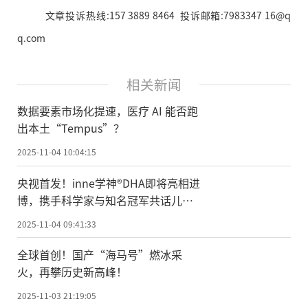
文章投诉热线:157 3889 8464 投诉邮箱:7983347 16@q
q.com
相关新闻
数据要素市场化提速，医疗 AI 能否跑
出本土“Tempus”？
2025-11-04 10:04:15
央视首发！inne学神®DHA即将亮相进
博，携手科学家与知名冠军共话儿童
脑健康
2025-11-04 09:41:33
全球首创！国产“海马号”燃冰采
火，再攀历史新高峰！
2025-11-03 21:19:05