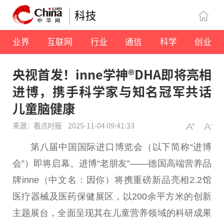
科技
业界
互联网
行业
通信
科学
创业
央视首发！inne学神®DHA即将亮相
进博，携手科学家与知名冠军共话
儿童脑健康
来源：看点时报
2025-11-04 09:41:33
第八届中国国际进口博览会（以下简称“进博
会”）即将启幕。进博“老朋友”——德国高端营养品
牌inne（中文名：因你）将携重磅新品亮相2.2馆
医疗器械及医药保健展区，以200余平方米的创新
主题展台，全面呈现其在儿童营养领域的科研成果