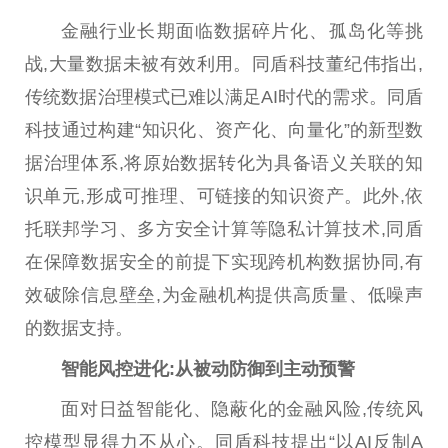
金融
行业长期面临数据碎片化、孤岛化等挑
战,大量数据未被有效利用。同盾科技董纪伟指出,
传统数据治理模式已难以满足AI时代的需求。同盾
科技通过构建“知识化、资产化、向量化”的新型数
据治理体系,将原始数据转化为具备语义关联的知
识单元,形成可推理、可链接的知识资产。此外,依
托联邦学
习
、多方安全计算等隐私计算技术,同盾
在保障数据安全的前提下实现跨机构数据协同,有
效破除信息壁垒,为
金融
机构提供高质量、低噪声
的数据支持。
智能风控进化:从被动防御到主动预警
面对日益智能化、隐蔽化的
金融
风险,传统风
控模型显得力不从心。同盾科技
提出
“以AI反制A