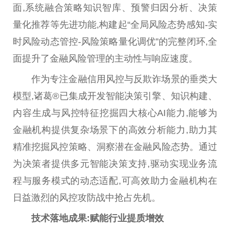
面,系统融合策略知识智库、预警归因分析、决策
量化推荐等先进功能,构建起“全局风险态势感知-实
时风险动态管控-风险策略量化调优”的完整闭环,全
面提升了
金融
风险管理的主动
性
与响应速度。
作为专注
金融
信用风控与反欺诈场景的垂类大
模型,诸葛®已集成开发智能决策引擎、知识构建、
内容生成与风控特征挖掘四大核心AI能力,能够为
金融
机构提供复杂场景下的高效分析能力,助力其
精准挖掘风控策略、洞察潜在
金融
风险态势。通过
为决策者提供多元智能决策支持,驱动实现业务流
程与服务模式的动态适配,可高效助力
金融
机构在
日益激烈的风控攻防战中抢占先机。
技术落地成果:赋能行业提质增效