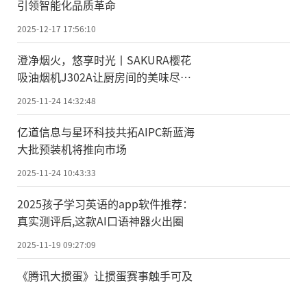
引领智能化品质革命
2025-12-17 17:56:10
澄净烟火，悠享时光丨SAKURA樱花
吸油烟机J302A让厨房间的美味尽情
绽放
2025-11-24 14:32:48
亿道信息与星环科技共拓AIPC新蓝海
大批预装机将推向市场
2025-11-24 10:43:33
2025孩子学习英语的app软件推荐：
真实测评后,这款AI口语神器火出圈
2025-11-19 09:27:09
《腾讯大掼蛋》让掼蛋赛事触手可及