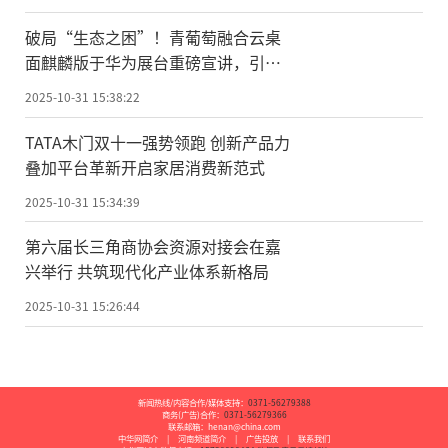
破局“生态之困”！青葡萄融合云桌
面麒麟版于华为展台重磅宣讲，引领
国产化办公新纪元
2025-10-31 15:38:22
TATA木门双十一强势领跑 创新产品力
叠加平台革新开启家居消费新范式
2025-10-31 15:34:39
第六届长三角商协会资源对接会在嘉
兴举行 共筑现代化产业体系新格局
2025-10-31 15:26:44
新闻热线/内容合作/媒体支持：
0371-56279388
商务(广告)合作：
0371-56279366
联系邮箱：henan@china.com
中华网简介
|
河南频道简介
|
广告投放
|
联系我们