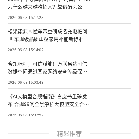
为什么越来越难招人？靠谱猎头公司
怎么选？附2026 半导体猎头落地策略
2026-06-08 15:17:28
与真实交付案例
松果能源×懂车帝重磅联名充电桩问
世 车规级品质重塑家用补能新标准
2026-06-08 15:14:02
合规标杆，可信赋能！万联易达可信
数据空间通过国家网络安全等级保护
三级认证
2026-06-08 15:03:43
《AI大模型合规指南》白皮书重磅发
布 合规99问全景解析大模型安全合规
核心命题
2026-06-08 15:02:52
精彩推荐