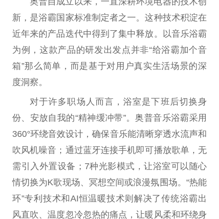
奥普自成立以来，一直深耕环境电器的技术创
新，是浴霸
国家
标准制定者之一。这种技术积淀在
近
年来的产品迭代中得到了集中释放。以音乐浴霸
为例，这款产品的研发出发点并非“给浴霸加个音
箱”那么简单，而是基于对用户真实生活场景的深
度洞察。
对于许多职场人而言，浴室是下班后切换身
份、安放自我的“
精神
缓冲带”。奥普音乐浴霸采用
360°环绕音效设计，确保音乐能清晰穿透水流声和
吹风机噪音；通过蓝牙连接手机即可播放歌单，无
需引入外置设备；7种光影模式，让浴室可以随心
情切换为K歌现场、冥想空间或浪漫氛围场。“热能
环”专利技术和AI恒温暖技术则解决了传统浴霸出
风直吹、温度忽冷忽热的痛点，让暖风柔和环绕身