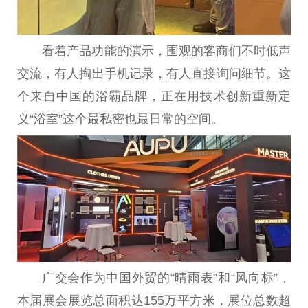
看着产品功能的演示，围观的客商们不时低声
交流，有人掏出手机记录，有人直接询问细节。这
个来自
中国
的浴霸品牌，正在用技术创新重新定
义“浴室”这个最私密也最日常的空间。
广交会作为
中国
外贸的“晴雨表”和“风向标”，
本届展会展览
总
面积达155万
平
方米，展位
总
数超