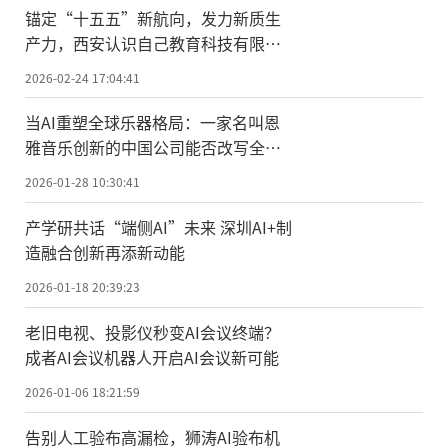
锚定“十五五”新航向，发力新质生
产力，西安认识自己教育科技有限公
司荣膺国家级科技型中小企业
2026-02-24 17:04:41
当AI重塑全球乐器格局：一家名叫恩
雅音乐创新的中国公司能否改写全球
乐器创新史？
2026-01-28 10:30:41
产学研共话“端侧AI”未来 深圳AI+制
造融合创新再添新动能
2026-01-18 20:39:23
老旧电视、投影仪秒变AI会议终端？
成者AI会议机器人开启AI会议新可能
2026-01-06 18:21:59
告别人工验布高漏检，狮涛AI验布机