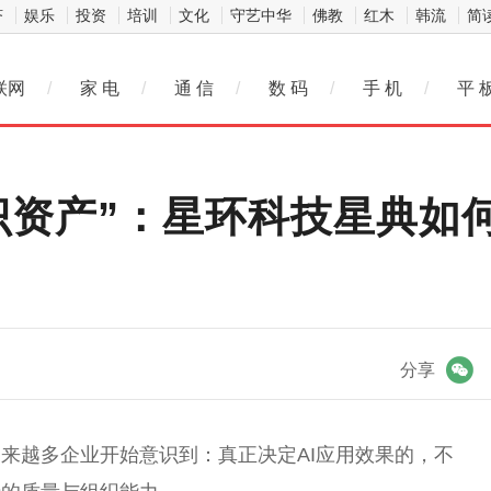
济
娱乐
投资
培训
文化
守艺中华
佛教
红木
韩流
简
联网
/
家 电
/
通 信
/
数 码
/
手 机
/
平 
识资产”：星环科技星典如
微信
分享
来越多企业开始意识到：真正决定AI应用
效果
的，不