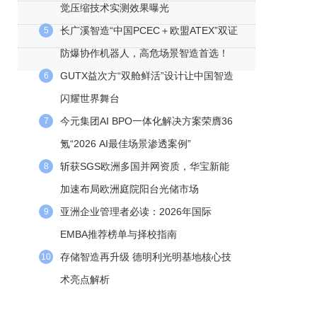
觉压缩技术实测效果曝光
长广溪智造“中国PCEC＋欧盟ATEX”双证
5
防爆协作机器人，高危场景智造首选！
GUTX益次方“双舱鲜活”设计让中国智造
6
闪耀世界舞台
今元集团AI BPO一体化解决方案荣膺36
7
氪“2026 AI最佳场景渗透案例”
斩获SGS欧洲多国并网资质，华宝新能
8
加速布局欧洲庭院阳台光储市场
亚洲企业管理者必读：2026年国际
9
EMBA推荐榜单与择校指南
存储智造再升级 德明利光明基地核心技
10
术亮点解析