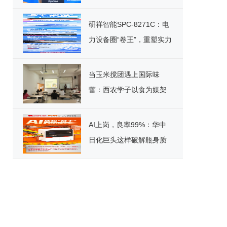
能竞赛决赛圆满落幕
研祥智能SPC-8271C：电
力设备圈“卷王”，重塑实力
标杆！
当玉米搅团遇上国际味
蕾：西农学子以食为媒架
起文化桥
AI上岗，良率99%：华中
日化巨头这样破解瓶身质
检困局