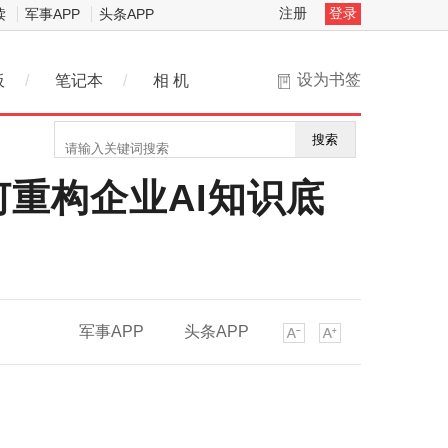
注册
登录
读
军事APP
头条APP
设为书签
板
/
笔记本
/
相 机
搜索
何重构企业AI知识底
军事APP
头条APP