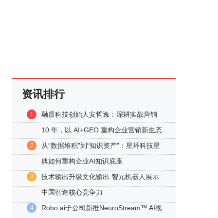
资讯排行
融质科技创始人安哲逸：深耕实战营销
1
10 年，以 AI+GEO 重构企业营销新生态
从“数据堆积”到“知识资产”：星环科技星
2
典如何重构企业AI知识底座
技术输出升级文化输出 智元机器人展示
3
中国智造核心竞争力
Robo.ai子公司新推NeuroStream™ AI视
4