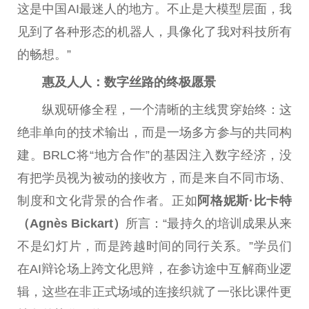
这是
中国
AI最迷人的地方。不止是大模型层面，我
见到了各种形态的机器人，具像化了我对科技所有
的畅想。”
惠及人人：数字丝路的终极愿景
纵观研修全程，一个清晰的主线贯穿始终：这
绝非单向的技术输出，而是一场多方参与的共同构
建。BRLC将“地方合作”的基因注入数字经济，没
有把学员视为被动的接收方，而是来自不同市场、
制度和文化背景的合作者。正如
阿格妮斯
·
比卡特
（
Agnès Bickart
）
所言：“最持久的培训成果从来
不是幻灯片，而是跨越时间的同行关系。”学员们
在AI辩论场上跨文化思辩，在参访途中互解商业逻
辑，这些在非正式场域的连接织就了一张比课件更