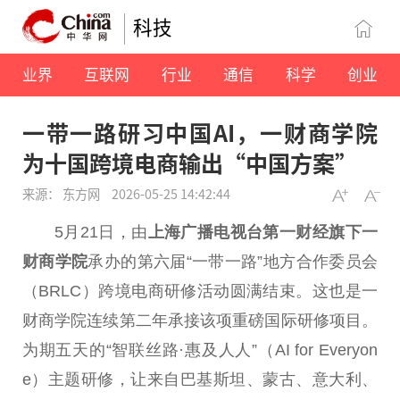
科技
业界
互联网
行业
通信
科学
创业
一带一路研习中国AI，一财商学院
为十国跨境电商输出“中国方案”
来源： 东方网
2026-05-25 14:42:44
5月21日，由
上海广播电视
台
第一财经旗下一
财商学院
承办的第六届“
一带
一路
”地方合作
委员
会
（BRLC）跨境电商研修活动圆满结束。这也是一
财商学院连续第二年承接该项重磅国际研修项目。
为期五天的“智联丝路·惠及人人”（AI for Everyon
e）主题研修，让来自巴基斯坦、蒙古、意大利、