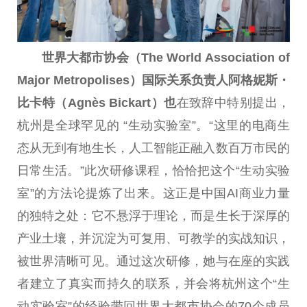
世界大都市
协会
（
The
World
Association of
Major Metropolises
）
国际关系负责人
阿格妮斯
・
比卡特（
Agnès Bickart
）
也
在致辞中特别
提出
，
杭州是全球罕见的 “生动实验室”。“这里的电商生
态从无到有地生长，人工智能正融入数百万市民的
日常生活。”此次研修课程，恰恰把这个“生动实验
室”的方法论提炼了出来。这正是
中国
AI商业力量
的独特之处：它不悬浮于理论，而是生长于深厚的
产业土壤，并沉淀为可复用、可教学的实战知识，
被世界清晰可见。通过这次研修，她与在座的实践
者建立了真实而持久的联系，并会将杭州这个“生
动实验室”的经验带回世界大都市
协会
的70个成员