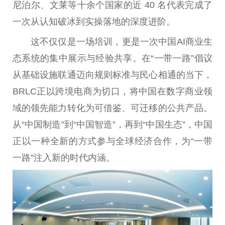
尼泊尔、文莱等十余个
国家
的
近
40 名代表完成了
一次从认知破冰到实操落地的深度进阶。
这不仅仅是一场培训，更是一次
中国
AI商业生
态系统的集中展示与经验共享。在“
一带
一路
”倡议
从基础设施联通迈向规则标准与民心相通的当下，
BRLC正以跨境电商为切口，将
中国
在数字商业领
域的领先能力转化为可借鉴、可迁移的公共产品。
从“
中国
制造”到“
中国
智造”，再到“
中国
生态”，
中国
正以一种全新的方式参与全球经济合作，为“
一带
一路
”注入新的时代内涵。