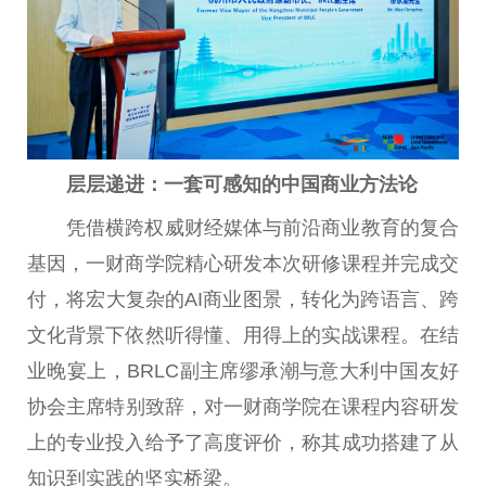
层层递进：一套可感知的
中国
商业方法论
凭借横跨权威财经媒体与前沿商业教育的复合
基因，一财商学院精心研发本次研修课程并完成交
付，将宏大复杂的AI商业图景，转化为跨语言、跨
文化背景下依然听得懂、用得上的实战课程。在结
业晚宴上，BRLC副
主席
缪承潮与意大利
中国
友好
协会
主席
特别致辞，对一财商学院在课程内容研发
上的专业投入给予了高度评价，称其成功搭建了从
知识到实践的坚实桥梁。