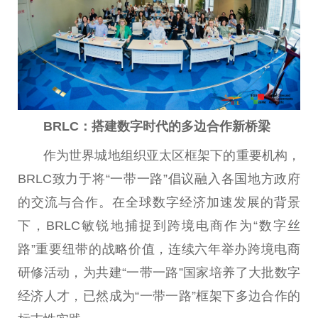
BRLC
：搭建数字时代的多边合作新桥梁
作为世界城地组织亚太区框架下的
重要
机构，
BRLC致力于将“
一带
一路
”倡议融入各国地方
政府
的交流与合作。在全球数字经济加速发展的背景
下，BRLC敏锐地捕捉到跨境电商作为“数字丝
路”
重要
纽带的战略价值，连续六年举办跨境电商
研修活动，为共建“
一带
一路
”
国家
培养了大批数字
经济人才，已然成为“
一带
一路
”框架下多边合作的