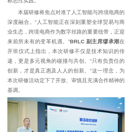
标志
性
实践。
本届研修将焦点对准了人工智能与跨境电商的
深度融合。“人工智能正在深刻重塑全球贸易与商
业生态，跨境电商作为数字丝路的
重要
纽带，正迎
来前所未有的变革机遇。”
BRLC
副
主席
缪承潮
在
开班仪式上指出，本次研修不仅是技术知识的传
递，更是多元视角的碰撞与共创。“只有负责任的
创新，才是真正惠及人人的创新。”这一理念，为
本次研修活动定下了开放、审慎且充满合作
精神
的
基调。