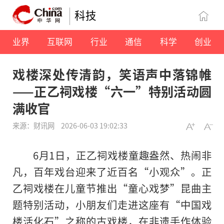
科技
业界
互联网
行业
通信
科学
创业
戏楼深处传清韵，笑语声中落锦帷
——正乙祠戏楼“六一”特别活动圆
满收官
来源：财讯网
2026-06-03 19:02:33
6月1日，正乙祠戏楼童趣盎然、热闹非
凡，百年戏台迎来了近百名“小观众”。正
乙祠戏楼在儿童节推出“童心戏梦”昆曲主
题特别活动，小朋友们走进这座有“中国戏
楼活化石”之称的古戏楼，在非遗手作体验