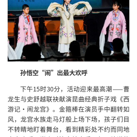
孙悟空“闹”出最大欢呼
下午15时30分，活动迎来最高潮——曹
龙生与史舒越联袂献演昆曲经典折子戏《西
游记·闹龙宫》。金箍棒在演员手中翻转如
风，龙宫水族走马灯般上场下场，孩子们目
不转睛地盯着舞台，看到精彩处不约而同地