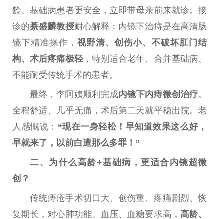
龄、基础病患者更安全，立即带母亲前来就诊。接
诊的
綦盛麟教授
耐心解释：内镜下治痔是在高清肠
镜下精准操作，
视野清、创伤小、不破坏肛门结
构、术后疼痛极轻
，特别适合老年、合并基础病、
不能耐受传统手术的患者。
最终，李阿姨顺利完成
内镜下内痔
微
创
治疗
。
全程舒适、几乎无痛，术后第二天就
平
稳出院。老
人感慨说：
“现在一身轻松！早知道
效果
这么好，
早就来了，以前白遭那么多罪！”
二、为什么高龄
+
基础病，更适合内镜超
微
创？
传统痔疮手术切口大、创伤重、疼痛剧烈、恢
复期长，对心肺功能、血压、血糖要求高，
高龄、