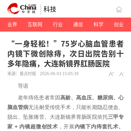
科技
业界
互联网
行业
通信
科学
创业
“一身轻松！”75岁心脑血管患者
内镜下微创除痔，次日出院告别十
多年隐痛，大连新镜界肛肠医院
来源：看点时报
2026-06-03 15:05:39
导语
老年痔疮患者常因
高龄、高血压、糖尿病、心
脑血管病
无法耐受传统手术，只能长期隐忍便血、
脱出、坠胀痛苦。大连新镜界胃肠医院依托
三甲
专
家 + 内镜超
微
创技术
，开展
内镜下内痔套扎术、