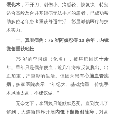
硬化术
，不开
刀
、创伤小、痛感轻、恢复快，特别
适合高龄及合并基础病无法手术的患者，已成功帮
助多位老年患者重获舒适生活，彰显诚信医疗与技
术实力。
一、真实病例：75 岁阿姨忍痔 10 余年，内镜
微
创重获轻松
75 岁的李阿姨（化名），被痔疮困扰
十余
年
。早年只是偶尔便血，
近
几年痔核反复脱出、出
血加重，严重影响生活。但因为患有
心脑血管疾
病
，多家医院表示：“年纪大、基础病重，传统手
术风险太高，不建议做。”
无奈之下，李阿姨只能默默忍受。直到女儿了
解到，大连新镜界开展
内镜下超
微
创除痔
，对高